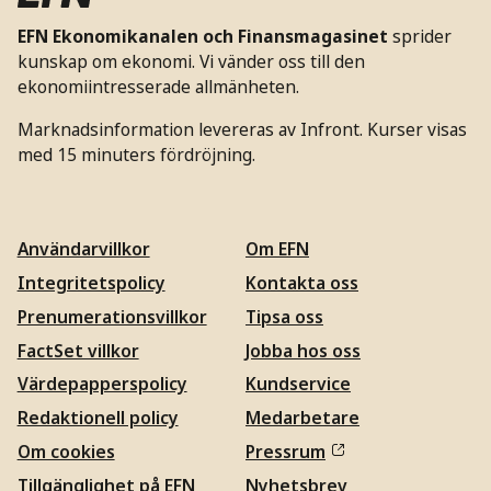
EFN Ekonomikanalen och Finansmagasinet
sprider
kunskap om ekonomi. Vi vänder oss till den
ekonomiintresserade allmänheten.
Marknadsinformation levereras av Infront. Kurser visas
med 15 minuters fördröjning.
Användarvillkor
Om EFN
Integritetspolicy
Kontakta oss
Prenumerationsvillkor
Tipsa oss
FactSet villkor
Jobba hos oss
Värdepapperspolicy
Kundservice
Redaktionell policy
Medarbetare
Om cookies
Pressrum
Tillgänglighet på EFN
Nyhetsbrev