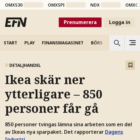
OMXS30
OMXSPI
NDX
OMXC
Prenumerera
Logga in
START
PLAY
FINANSMAGASINET
BÖRS
VETENSKAP
DETALJHANDEL
Ikea skär ner
ytterligare – 850
personer får gå
850 personer tvingas lämna sina arbeten som en del
av Ikeas nya sparpaket. Det rapporterar
Dagens
Industri
.