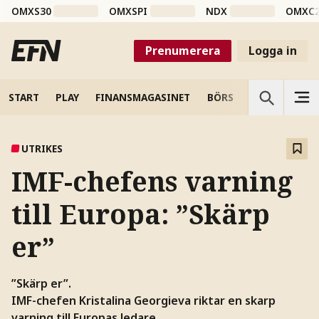
OMXS30
OMXSPI
NDX
OMXC
Prenumerera
Logga in
START
PLAY
FINANSMAGASINET
BÖRS
VETENSKAP
UTRIKES
IMF-chefens varning
till Europa: ”Skärp
er”
”Skärp er”.
IMF-chefen Kristalina Georgieva riktar en skarp
varning till Europas ledare.