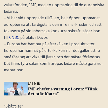
valutafonden, IMF, med en uppmaning till de europeiska
ledarna.
– Vi har vid upprepade tillfällen, helt öppet, uppmanat
européerna att färdigställa den inre marknaden och att
fokusera på sin inhemska konkurrenskraft, säger hon
till
CNBC
på plats i Davos.
– Europa har hamnat på efterkälken i produktivitet.
Europa har hamnat på efterkälken när det gäller att få
små företag att växa till jättar, och det måste förändras.
Det finns fyra saker som Europas ledare måste göra nu,
menar hon.
LÄS MER
IMF-chefens varning i oron: ”Tänk
det otänkbara”
”Skärp er”