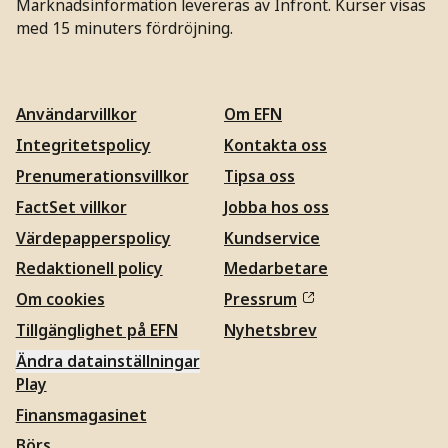
Marknadsinformation levereras av Infront. Kurser visas
med 15 minuters fördröjning.
Användarvillkor
Om EFN
Integritetspolicy
Kontakta oss
Prenumerationsvillkor
Tipsa oss
FactSet villkor
Jobba hos oss
Värdepapperspolicy
Kundservice
Redaktionell policy
Medarbetare
Om cookies
Pressrum
Tillgänglighet på EFN
Nyhetsbrev
Ändra datainställningar
Play
Finansmagasinet
Börs