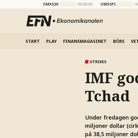
OMXS30
00:00:00
OMXSPI
0
START
PLAY
FINANSMAGASINET
BÖRS
VE
UTRIKES
IMF go
Tchad
Under fredagen god
miljoner dollar (ci
på 38,5 miljoner do