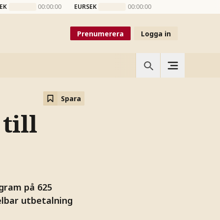
EK
00:00:00
EURSEK
00:00:00
Prenumerera
Logga in
Spara
till
ogram på 625
delbar utbetalning