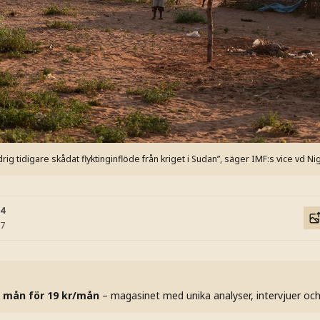
ig tidigare skådat flyktinginflöde från kriget i Sudan”, säger IMF:s vice vd Nig
54
57
 mån för 19 kr/mån
– magasinet med unika analyser, intervjuer oc