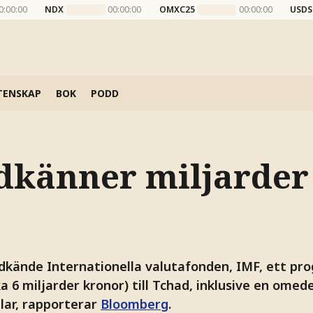
0:00:00
NDX
00:00:00
OMXC25
00:00:00
USDS
TENSKAP
BOK
PODD
dkänner miljarder 
kände Internationella valutafonden, IMF, ett pr
rka 6 miljarder kronor) till Tchad, inklusive en ome
llar, rapporterar
Bloomberg
.