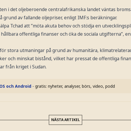
en i det oljeberoende centralafrikanska landet väntas bromsa in
 på grund av fallande oljepriser, enligt IMF:s beräkningar.
 hjälpa Tchad att ”möta akuta behov och stödja en utvecklingsp
hållbara offentliga finanser och öka de sociala utgifterna”, en
för stora utmaningar på grund av humanitära, klimatrelatera
r och minskat bistånd, vilket har pressat de offentliga fina
ar från kriget i Sudan.
iOS och Android
- gratis: nyheter, analyser, börs, video, podd
NÄSTA ARTIKEL