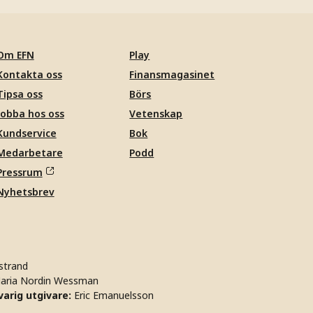
Om EFN
Play
Kontakta oss
Finansmagasinet
Tipsa oss
Börs
Jobba hos oss
Vetenskap
Kundservice
Bok
Medarbetare
Podd
Pressrum
Nyhetsbrev
strand
aria Nordin Wessman
arig utgivare:
Eric Emanuelsson