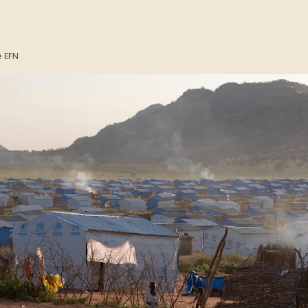
e
EFN