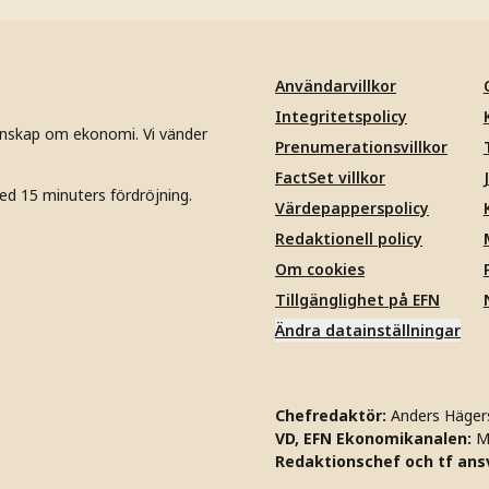
Användarvillkor
Integritetspolicy
unskap om ekonomi. Vi vänder
Prenumerationsvillkor
FactSet villkor
ed 15 minuters fördröjning.
Värdepapperspolicy
Redaktionell policy
Om cookies
Tillgänglighet på EFN
Ändra datainställningar
Chefredaktör:
Anders Häger
VD, EFN Ekonomikanalen:
M
Redaktionschef och tf ansv