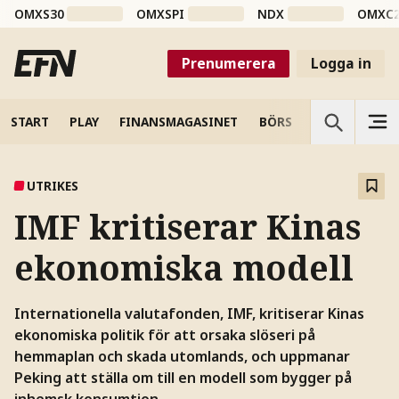
OMXS30
OMXSPI
NDX
OMXC
Prenumerera
Logga in
START
PLAY
FINANSMAGASINET
BÖRS
VETENSKAP
UTRIKES
IMF kritiserar Kinas
ekonomiska modell
Internationella valutafonden, IMF, kritiserar Kinas
ekonomiska politik för att orsaka slöseri på
hemmaplan och skada utomlands, och uppmanar
Peking att ställa om till en modell som bygger på
inhemsk konsumtion.