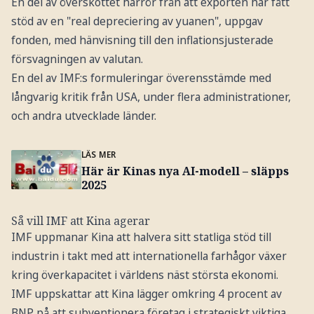
En del av överskottet härrör från att exporten har fått
stöd av en "real depreciering av yuanen", uppgav
fonden, med hänvisning till den inflationsjusterade
försvagningen av valutan.
En del av IMF:s formuleringar överensstämde med
långvarig kritik från USA, under flera administrationer,
och andra utvecklade länder.
LÄS MER
Här är Kinas nya AI-modell – släpps
2025
Så vill IMF att Kina agerar
IMF uppmanar Kina att halvera sitt statliga stöd till
industrin i takt med att internationella farhågor växer
kring överkapacitet i världens näst största ekonomi.
IMF uppskattar att Kina lägger omkring 4 procent av
BNP på att subventionera företag i strategiskt viktiga