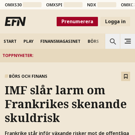
OMXS30
OMXSPI
NDX
OMXC
Prenumerera
Logga in
START
PLAY
FINANSMAGASINET
BÖRS
VETENSKAP
TOPPNYHETER
:
BÖRS OCH FINANS
IMF slår larm om
Frankrikes skenande
skuldrisk
Frankrike står inför växande risker mot de offentliga