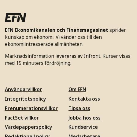
EFN Ekonomikanalen och Finansmagasinet
sprider
kunskap om ekonomi. Vi vänder oss till den
ekonomiintresserade allmänheten.
Marknadsinformation levereras av Infront. Kurser visas
med 15 minuters fördröjning.
Användarvillkor
Om EFN
Integritetspolicy
Kontakta oss
Prenumerationsvillkor
Tipsa oss
FactSet villkor
Jobba hos oss
Värdepapperspolicy
Kundservice
Redaktionell policy
Medarbetare