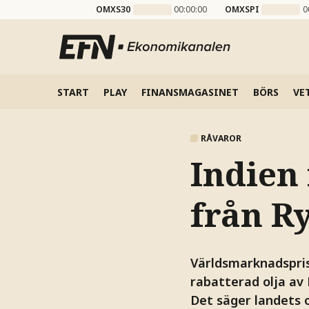
OMXS30
00:00:00
OMXSPI
0
START
PLAY
FINANSMAGASINET
BÖRS
VE
RÅVAROR
Indien 
från R
Världsmarknadsprise
rabatterad olja av 
Det säger landets o