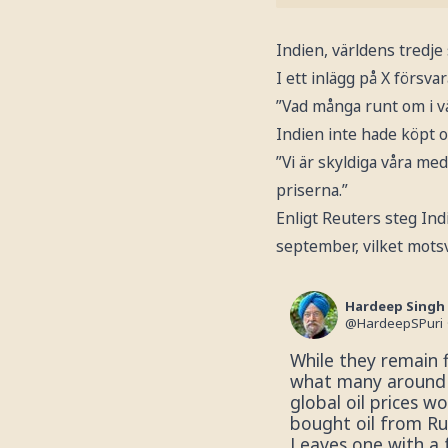
Indien, världens tredje
I ett inlägg på X försv
”Vad många runt om i vär
Indien inte hade köpt ol
”Vi är skyldiga våra me
priserna.”
Enligt Reuters steg Indi
september, vilket motsv
Hardeep Singh 
@
HardeepSPuri
While they remain f
what many around t
global oil prices wo
bought oil from Russ
Leaves one with a f