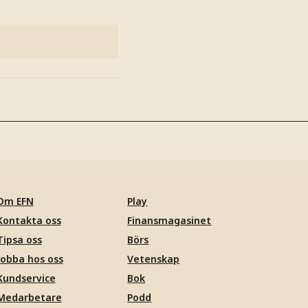
Om EFN
Play
Kontakta oss
Finansmagasinet
Tipsa oss
Börs
Jobba hos oss
Vetenskap
Kundservice
Bok
Medarbetare
Podd