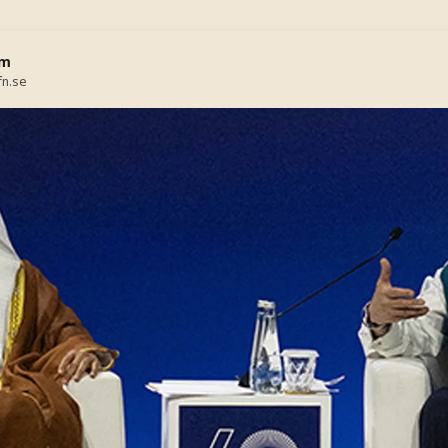
öm
fn.se