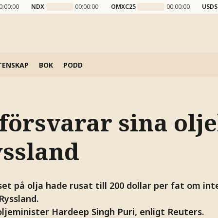
0:00:00
NDX
00:00:00
OMXC25
00:00:00
USDS
TENSKAP
BOK
PODD
försvarar sina olj
yssland
t på olja hade rusat till 200 dollar per fat om int
Ryssland.
ljeminister Hardeep Singh Puri, enligt Reuters.