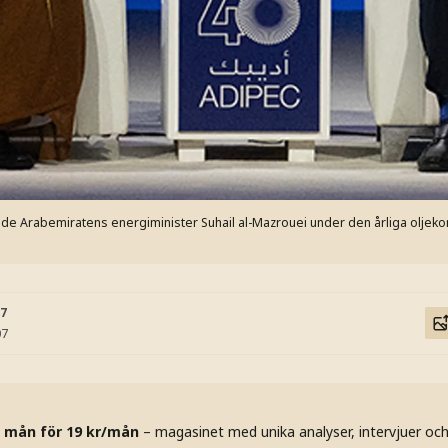
nade Arabemiratens energiminister Suhail al-Mazrouei under den årliga oljek
07
07
 mån för 19 kr/mån
– magasinet med unika analyser, intervjuer oc