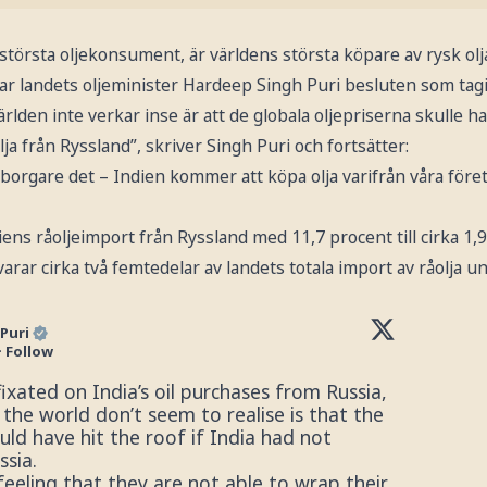
 största oljekonsument, är världens största köpare av rysk olj
arar landets oljeminister Hardeep Singh Puri besluten som tagi
lden inte verkar inse är att de globala oljepriserna skulle ha 
ja från Ryssland”, skriver Singh Puri och fortsätter:
dborgare det – Indien kommer att köpa olja varifrån våra föret
ens råoljeimport från Ryssland med 11,7 procent till cirka 1,9
arar cirka två femtedelar av landets totala import av råolja
Puri
·
Follow
ixated on India’s oil purchases from Russia, 
he world don’t seem to realise is that the 
uld have hit the roof if India had not 
ia. 

eeling that they are not able to wrap their 