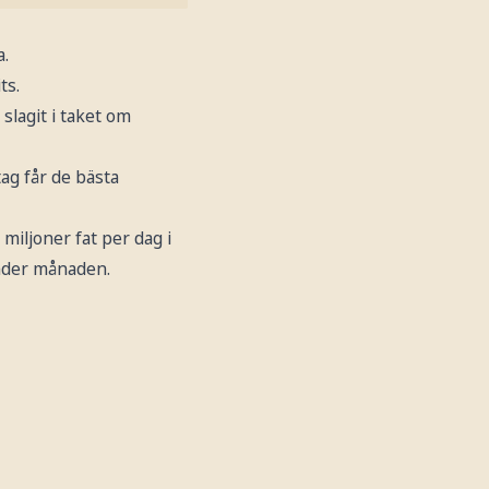
a.
ts.
slagit i taket om
ag får de bästa
 miljoner fat per dag i
 under månaden.