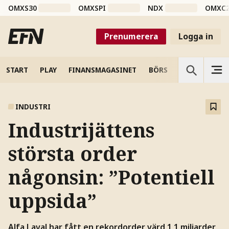
OMXS30
OMXSPI
NDX
OMXC
Prenumerera
Logga in
START
PLAY
FINANSMAGASINET
BÖRS
VETENSKAP
INDUSTRI
Industrijättens
största order
någonsin: ”Potentiell
uppsida”
Alfa Laval har fått en rekordorder värd 1,1 miljarder