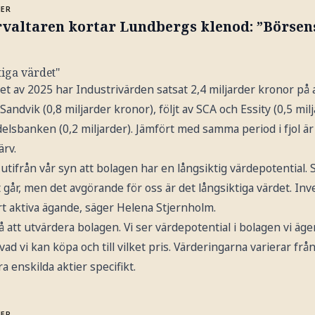
MER
rvaltaren kortar Lundbergs klenod: ”Börsen
iga värdet"
et av 2025 har Industrivärden satsat 2,4 miljarder kronor på 
Sandvik (0,8 miljarder kronor), följt av SCA och Essity (0,5 mil
delsbanken (0,2 miljarder). Jämfört med samma period i fjol ä
ärv.
utifrån vår syn att bolagen har en långsiktig värdepotential. S
går, men det avgörande för oss är det långsiktiga värdet. Inve
rt aktiva ägande, säger Helena Stjernholm.
på att utvärdera bolagen. Vi ser värdepotential i bolagen vi äg
ad vi kan köpa och till vilket pris. Värderingarna varierar från 
 enskilda aktier specifikt.
MER