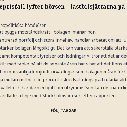
eprisfall lyfter börsen – lastbilsjättarna p
 geopolitiska händelser
tt bygga motståndskraft i bolagen, menar hon.
ntrerad portfölj och stora innehav, handlar arbetet om att, u
rker bolagen långsiktigt. Det kan vara att säkerställa stark
t samt kompetenta styrelser och ledningar. Vi tror att det är det
ilt med tanke på att de senaste åren har visat att det finns et
bortom vanliga konjunkturväxlingar som bolagen måste förhålla
ga mellan noll och tio procent i skuldsättningsgrad relativt akt
ervallet och har därmed gott om utrymme. Sen kan det naturligt
handlades i linje med Stockholmsbörsen efter rapporten.
FÖLJ TAGGAR