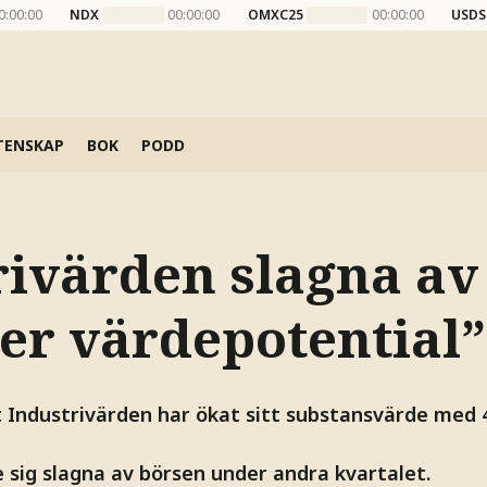
0:00:00
NDX
00:00:00
OMXC25
00:00:00
USDS
TENSKAP
BOK
PODD
rivärden slagna av
Ser värdepotential”
Industrivärden har ökat sitt substansvärde med 
e sig slagna av börsen under andra kvartalet.