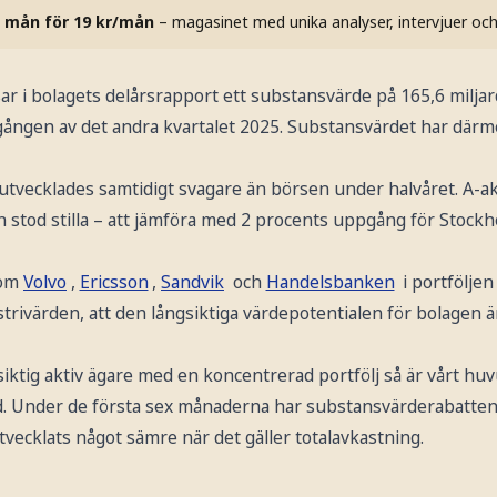
 mån för 19 kr/mån
– magasinet med unika analyser, intervjuer oc
ar i bolagets delårsrapport ett substansvärde på 165,6 miljar
tgången av det andra kvartalet 2025. Substansvärdet har där
 utvecklades samtidigt svagare än börsen under halvåret. A-a
 stod stilla – att jämföra med 2 procents uppgång för Stoc
som
Volvo
,
Ericsson
,
Sandvik
och
Handelsbanken
i portfölje
trivärden, att den långsiktiga värdepotentialen för bolagen 
ngsiktig aktiv ägare med en koncentrerad portfölj så är vårt hu
d. Under de första sex månaderna har substansvärderabatten ö
vecklats något sämre när det gäller totalavkastning.