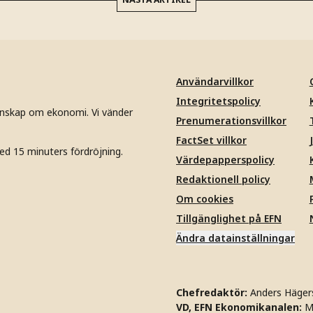
Användarvillkor
Integritetspolicy
unskap om ekonomi. Vi vänder
Prenumerationsvillkor
FactSet villkor
ed 15 minuters fördröjning.
Värdepapperspolicy
Redaktionell policy
Om cookies
Tillgänglighet på EFN
Ändra datainställningar
Chefredaktör:
Anders Häger
VD, EFN Ekonomikanalen:
M