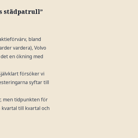
s städpatrull”
aktieförvärv, bland
jarder vardera), Volvo
r det en ökning med
jälvklart försöker vi
steringarna syftar till
er, men tidpunkten för
kvartal till kvartal och