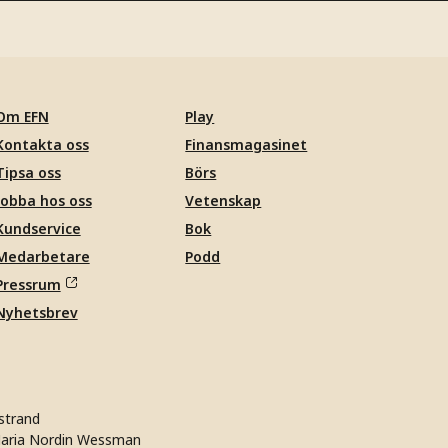
Om EFN
Play
Kontakta oss
Finansmagasinet
Tipsa oss
Börs
Jobba hos oss
Vetenskap
Kundservice
Bok
Medarbetare
Podd
Pressrum
Nyhetsbrev
strand
aria Nordin Wessman