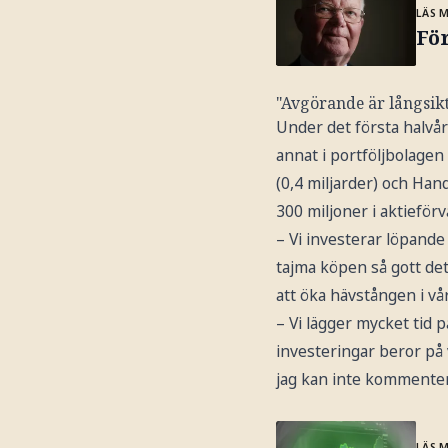
LÄS 
Fö
"Avgörande är långsikt
Under det första halvår
annat i portföljbolagen 
(0,4 miljarder) och Han
300 miljoner i aktieförv
– Vi investerar löpande 
tajma köpen så gott det 
att öka hävstången i vå
– Vi lägger mycket tid 
investeringar beror på v
jag kan inte kommentera
LÄS 