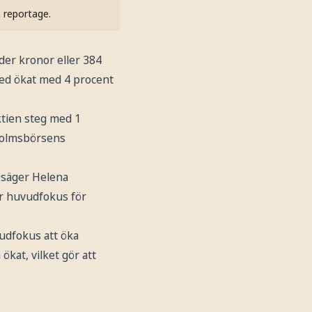
h reportage.
der kronor eller 384
med ökat med 4 procent
ktien steg med 1
kholmsbörsens
n säger Helena
är huvudfokus för
vudfokus att öka
kat, vilket gör att