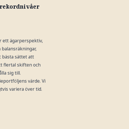
å rekordnivåer
r ett ägarperspektiv,
a balansräkningar,
 bästa sättet att
t flertal skiften och
 sig till.
ieportföljens värde. Vi
vis variera över tid.