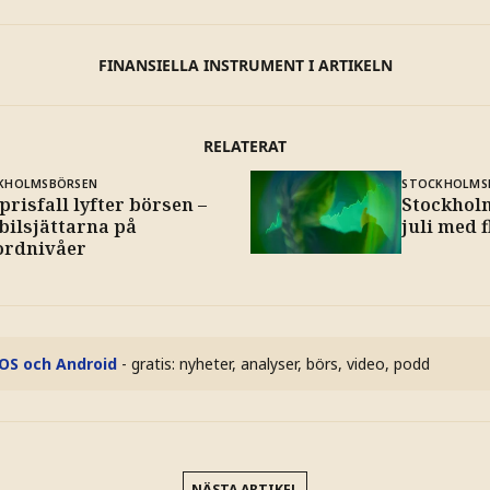
FINANSIELLA INSTRUMENT I ARTIKELN
RELATERAT
KHOLMSBÖRSEN
STOCKHOLMS
prisfall lyfter börsen –
Stockhol
bilsjättarna på
juli med 
ordnivåer
iOS och Android
- gratis: nyheter, analyser, börs, video, podd
NÄSTA ARTIKEL