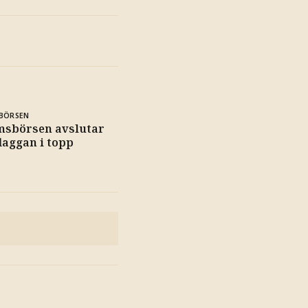
BÖRSEN
msbörsen avslutar
flaggan i topp