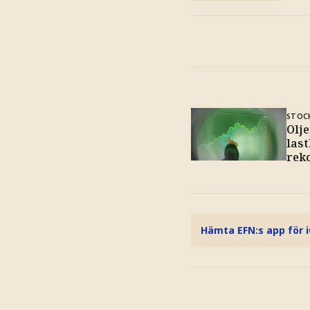
STOC
Olje
last
rek
Hämta EFN:s app för 