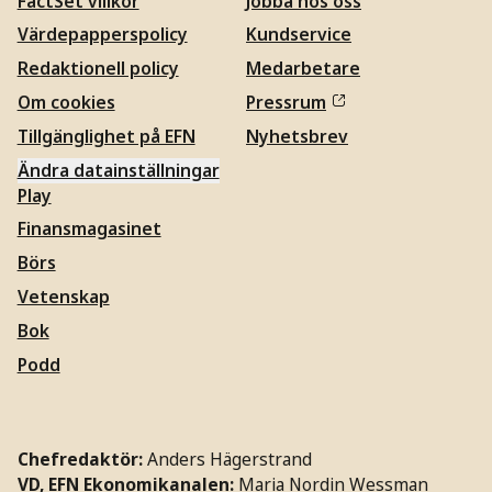
FactSet villkor
Jobba hos oss
Värdepapperspolicy
Kundservice
Redaktionell policy
Medarbetare
Om cookies
Pressrum
Tillgänglighet på EFN
Nyhetsbrev
Ändra datainställningar
Play
Finansmagasinet
Börs
Vetenskap
Bok
Podd
Chefredaktör:
Anders Hägerstrand
VD, EFN Ekonomikanalen:
Maria Nordin Wessman