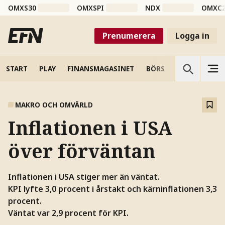
OMXS30
OMXSPI
NDX
OMXC
Prenumerera
Logga in
START
PLAY
FINANSMAGASINET
BÖRS
VETENSKAP
MAKRO OCH OMVÄRLD
Inflationen i USA
över förväntan
Inflationen i USA stiger mer än väntat.
KPI lyfte 3,0 procent i årstakt och kärninflationen 3,3
procent.
Väntat var 2,9 procent för KPI.