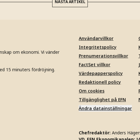
NÄSTA ARTIKEL
Användarvillkor
Integritetspolicy
unskap om ekonomi. Vi vänder
Prenumerationsvillkor
FactSet villkor
ed 15 minuters fördröjning.
Värdepapperspolicy
Redaktionell policy
Om cookies
Tillgänglighet på EFN
Ändra datainställningar
Chefredaktör:
Anders Häger
VD, EFN Ekonomikanalen:
M