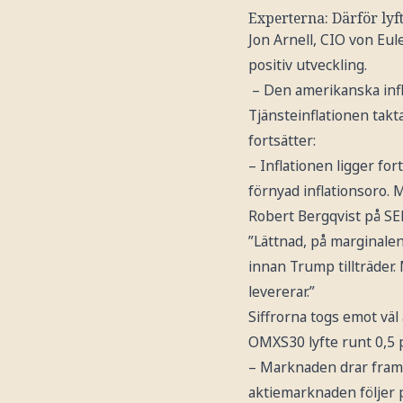
Experterna: Därför lyf
Jon Arnell, CIO von Eu
positiv utveckling.
– Den amerikanska infl
Tjänsteinflationen tak
fortsätter:
– Inflationen ligger fo
förnyad inflationsoro. 
Robert Bergqvist på SE
”Lättnad, på marginalen
innan Trump tillträder. 
levererar.”
Siffrorna togs emot väl
OMXS30 lyfte runt 0,5 
– Marknaden drar framf
aktiemarknaden följer 