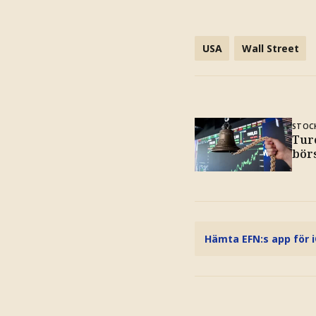
USA
Wall Street
STOC
Tur
bör
Hämta EFN:s app för 