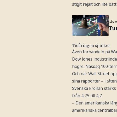
stigit rejält och lite bä
LÄS 
Tu
Tioåringen sjunker
Även förhandeln på Wall
Dow Jones industriinde
högre. Nasdaq 100-term
Och när Wall Street öp
sina rapporter – i täten
Svenska kronan stärks 
från 4,75 till 4,7.
– Den amerikanska långr
amerikanska centralbank