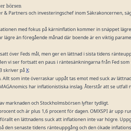
ter börsen
ler & Partners och investeringschef inom Säkrakoncernen, säg
ationen med fokus på kärninflation kommer in snäppet lägre 
tar lägre än föregående månad där boende är en viktig parame
rtsatt över Feds mål, men ger en lättnad i sista tidens ränteu
Men vi ser fortsatt en paus i räntesänkningarna från Fed som f
B skriver på
X
:
. Allt som inte överraskar uppåt tas emot med suck av lättnad.
MAGAnomics har inflationistiska inslag. Återstår att se utfall 
 av marknaden och Stockholmsbörsen lyfter tydligt.
procent och är plus 1,6 procent för dagen. OMXSPI är upp run
örallt en lättnadens suck att inflationen inte var högre. Up
på den senaste tidens ränteuppgång och den ökade inflation