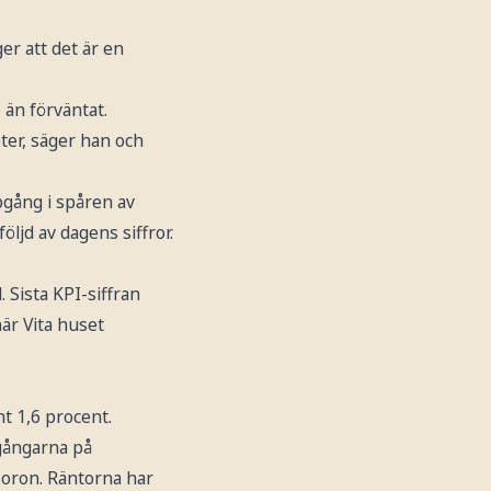
er att det är en
än förväntat.
ter, säger han och
ppgång i spåren av
öljd av dagens siffror.
 Sista KPI-siffran
när Vita huset
t 1,6 procent.
pgångarna på
soron. Räntorna har