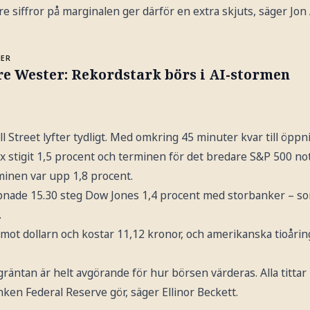
ttre siffror på marginalen ger därför en extra skjuts, säger Jon 
MER
re Wester: Rekordstark börs i AI-stormen
 Street lyfter tydligt. Med omkring 45 minuter kvar till öpp
x stigit 1,5 procent och terminen för det bredare S&P 500 no
inen var upp 1,8 procent.
pnade 15.30 steg Dow Jones 1,4 procent med storbanker – som
.
mot dollarn och kostar 11,12 kronor, och amerikanska tioåri
äntan är helt avgörande för hur börsen värderas. Alla tittar
en Federal Reserve gör, säger Ellinor Beckett.