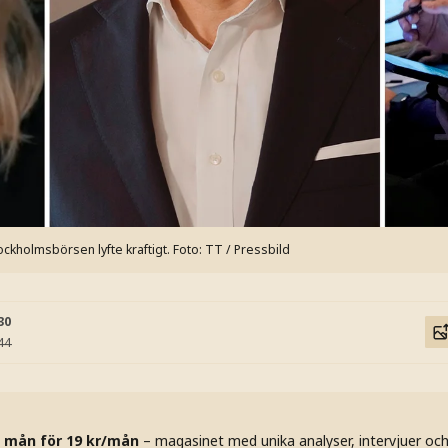
tockholmsbörsen lyfte kraftigt.
Foto: TT / Pressbild
30
44
 mån för 19 kr/mån
– magasinet med unika analyser, intervjuer oc