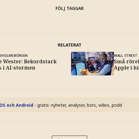
FÖLJ TAGGAR
RELATERAT
KHOLMSBÖRSEN
WALL STREET
e Wester: Rekordstark
Små rörel
s i AI-stormen
Apple i h
iOS och Android
- gratis: nyheter, analyser, börs, video, podd