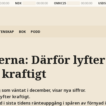
0:00:00
NDX
00:00:00
OMXC25
00:00:00
USDS
TENSKAP
BOK
PODD
erna: Därför lyfter
kraftigt
 som väntat i december, visar nya siffror.
yfter kraftigt.
d i sista tidens ränteuppgång i spåren av förnyad 