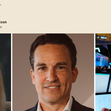
.
sson
se