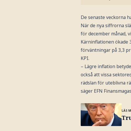
De senaste veckorna har
När de nya siffrorna slä
för december månad, vil
Kärninflationen ökade 
förväntningar på 3,3 pr
KPI.
– Lägre inflation betyd
också att vissa sektore
rädslan för uteblivna rä
säger EFN Finansmagasi
LÄS 
Tru