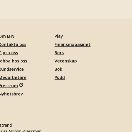
Om EFN
Play
Kontakta oss
Finansmagasinet
Tipsa oss
Börs
Jobba hos oss
Vetenskap
Kundservice
Bok
Medarbetare
Podd
Pressrum
Nyhetsbrev
strand
aria Nordin Wessman