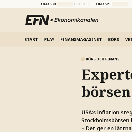
OMXS30
00:00:00
OMXSPI
0
START
PLAY
FINANSMAGASINET
BÖRS
VE
BÖRS OCH FINANS
Expert
börsen 
USA:s inflation steg
Stockholmsbörsen l
– Det ger en lättna