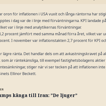
 oron för inflationen i USA vuxit och långa räntorna har stigi
pptes i dag var de i linje med förväntningarna. KPI landade på
ket var i linje med analytikernas förväntningar.
3,2 procent jämfört med samma månad förra året, vilket var u
ocent. I november var inflationstakten 2,7 procent för KPI oc
er lägre ränta. Det handlar dels om att avkastningskravet på a
r, som är räntekänsliga, till exempel fastighetsbolagens aktie
ntesänkningar, stiger när vi ser tecken på att inflationen inte 
nets Ellinor Beckett.
MER
mps känga till Iran: ”De ljuger”