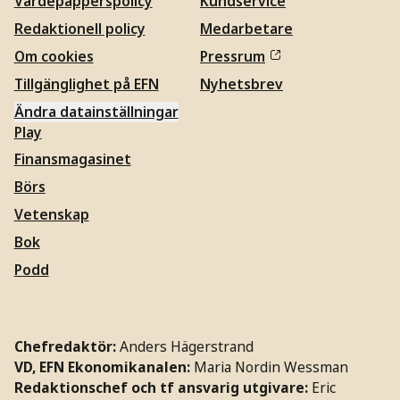
Värdepapperspolicy
Kundservice
Redaktionell policy
Medarbetare
Om cookies
Pressrum
Tillgänglighet på EFN
Nyhetsbrev
Ändra datainställningar
Play
Finansmagasinet
Börs
Vetenskap
Bok
Podd
Chefredaktör:
Anders Hägerstrand
VD, EFN Ekonomikanalen:
Maria Nordin Wessman
Redaktionschef och tf ansvarig utgivare:
Eric