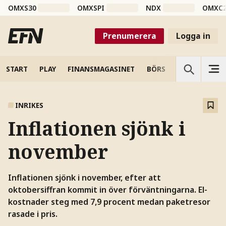
OMXS30
OMXSPI
NDX
OMXC
Prenumerera
Logga in
START
PLAY
FINANSMAGASINET
BÖRS
VETENSKAP
INRIKES
Inflationen sjönk i
november
Inflationen sjönk i november, efter att
oktobersiffran kommit in över förväntningarna. El-
kostnader steg med 7,9 procent medan paketresor
rasade i pris.