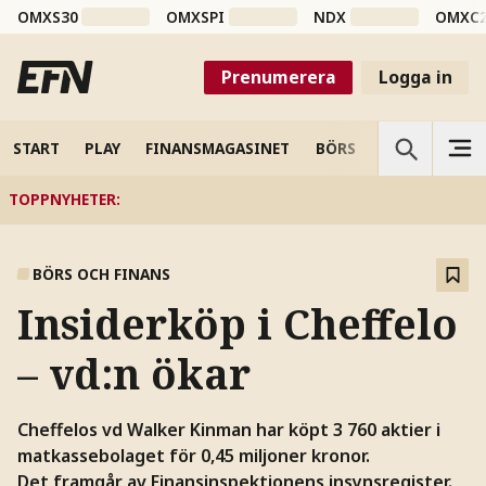
OMXS30
OMXSPI
NDX
OMXC
Prenumerera
Logga in
START
PLAY
FINANSMAGASINET
BÖRS
VETENSKAP
TOPPNYHETER
:
BÖRS OCH FINANS
Insiderköp i Cheffelo
– vd:n ökar
Cheffelos vd Walker Kinman har köpt 3 760 aktier i
matkassebolaget för 0,45 miljoner kronor.
Det framgår av Finansinspektionens insynsregister.