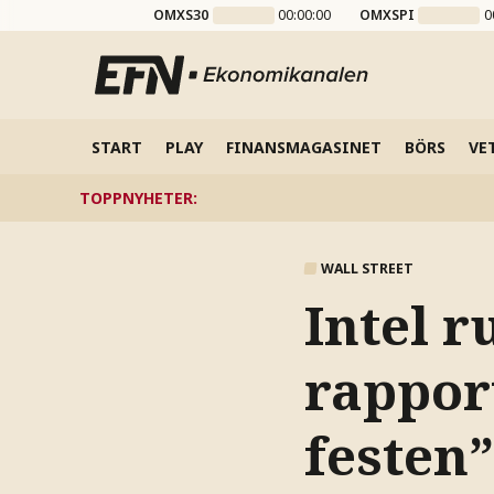
OMXS30
00:00:00
OMXSPI
0
START
PLAY
FINANSMAGASINET
BÖRS
VE
TOPPNYHETER
:
WALL STREET
Intel r
rapport
festen”