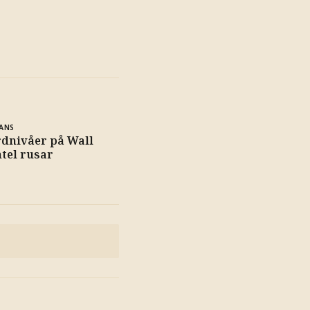
ANS
rdnivåer på Wall
ntel rusar