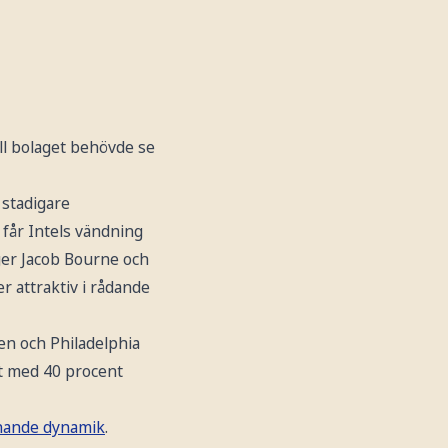
ll bolaget behövde se
 stadigare
 får Intels vändning
äger Jacob Bourne och
r attraktiv i rådande
n och Philadelphia
it med 40 procent
nande dynamik
.