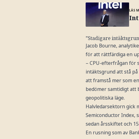
LÄS 
Int
”Stadigare intäktsgrund
Jacob Bourne, analytike
för att rättfärdiga en 
– CPU-efterfrågan för s
intäktsgrund att stå på
att framstå mer som en 
bedömer samtidigt att b
geopolitiska läge.
Halvledarsektorn gick
Semiconductor Index, s
sedan årsskiftet och 1
En rusning som av Ban