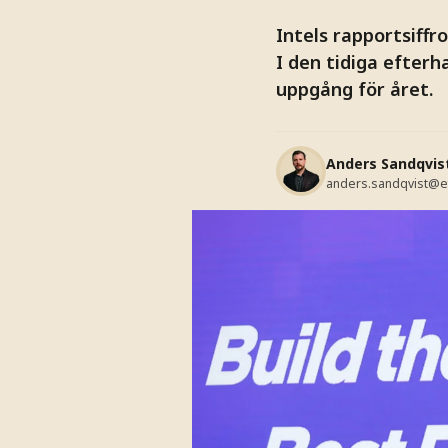
Intels rapportsiffr
I den tidiga efter
uppgång för året.
Anders Sandqvis
anders.sandqvist@e