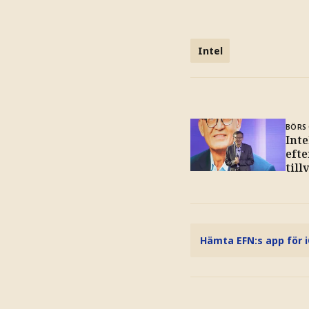
Intel
BÖRS 
Inte
eft
till
Hämta EFN:s app för 