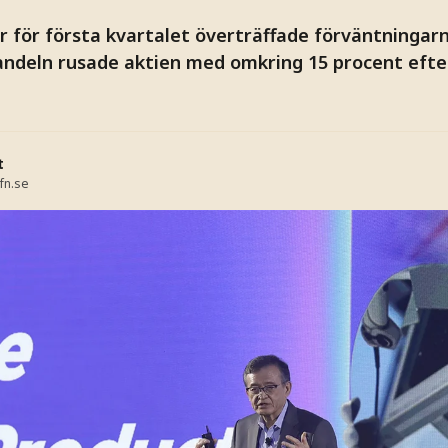
or för första kvartalet överträffade förväntningar
handeln rusade aktien med omkring 15 procent efte
t
fn.se