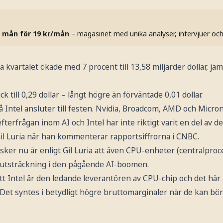
 mån för 19 kr/mån
– magasinet med unika analyser, intervjuer oc
 kvartalet ökade med 7 procent till 13,58 miljarder dollar, j
k till 0,29 dollar – långt högre än förväntade 0,01 dollar.
å Intel ansluter till festen. Nvidia, Broadcom, AMD och Micron 
fterfrågan inom AI och Intel har inte riktigt varit en del av d
il Luria när han kommenterar rapportsiffrorna i CNBC.
t sker nu är enligt Gil Luria att även CPU-enheter (centralpro
re utsträckning i den pågående AI-boomen.
tt Intel är den ledande leverantören av CPU-chip och det här 
Det syntes i betydligt högre bruttomarginaler när de kan börj