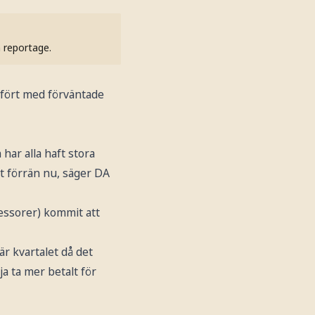
h reportage.
ämfört med förväntade
har alla haft stora
et förrän nu, säger DA
cessorer) kommit att
är kvartalet då det
a ta mer betalt för