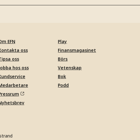
Om EFN
Play
Kontakta oss
Finansmagasinet
Tipsa oss
Börs
Jobba hos oss
Vetenskap
Kundservice
Bok
Medarbetare
Podd
Pressrum
Nyhetsbrev
strand