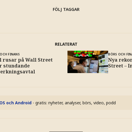
FÖLJ TAGGAR
RELATERAT
OCH FINANS
BÖRS OCH FIN
l rusar på Wall Street
Nya reko
er stundande
Street – I
verkningsavtal
iOS och Android
- gratis: nyheter, analyser, börs, video, podd