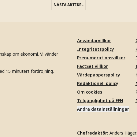
NÄSTA ARTIKEL
Användarvillkor
Integritetspolicy
unskap om ekonomi. Vi vänder
Prenumerationsvillkor
FactSet villkor
ed 15 minuters fördröjning.
Värdepapperspolicy
Redaktionell policy
Om cookies
Tillgänglighet på EFN
Ändra datainställningar
Chefredaktör:
Anders Häger