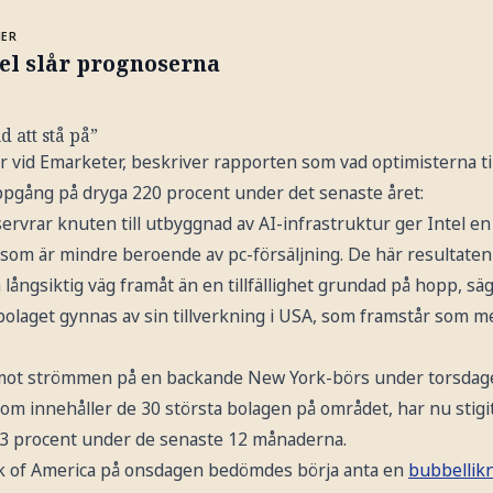
MER
el slår prognoserna
 att stå på”
r vid Emarketer, beskriver rapporten som vad optimisterna ti
uppgång på dryga 220 procent under det senaste året:
ervrar knuten till utbyggnad av AI-infrastruktur ger Intel en
 som är mindre beroende av pc-försäljning. De här resultaten
långsiktig väg framåt än en tillfällighet grundad på hopp, s
olaget gynnas av sin tillverkning i USA, som framstår som me
 mot strömmen på en backande New York-börs under torsdage
om innehåller de 30 största bolagen på området, har nu stig
53 procent under de senaste 12 månaderna.
k of America på onsdagen bedömdes börja anta en
bubbellik