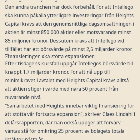
Den andra tranchen har dock förbehåll. För att Intellego
ska kunna påkalla ytterligare investeringar från Heights
Capital krävs att den genomsnittliga dagsomsättningen i
aktien är minst 850 000 aktier eller motsvarande minst
85 miljoner kronor. Dessutom krävs att Intellego vid
tillfället har ett börsvärde på minst 2,5 miljarder kronor.
Finansieringen ska stötta expansionen
Efter tisdagens kursfall uppgår Intellegos börsvärde till
knappt 1,7 miljarder kronor. För att nå upp till
minimikravet i avtalet med Heights Capital krävs alltså
att aktien stiger i värde med nära 50 procent från
nuvarande nivå.
”Samarbetet med Heights innebär viktig finansiering för
att stötta vår fortsatta expansion”, skriver Claes Lindahl i
delårsrapporten, där han också uppger att förvärv
väntas stå för omkring 25 procent av bolagets totala
intäkter nästa år.