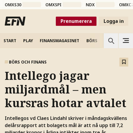
OMXS30
OMXSPI
NDX
OMXC
Prenumerera
Logga in
START
PLAY
FINANSMAGASINET
BÖRS
VETENSKAP
BÖRS OCH FINANS
Intellego jagar
miljardmål – men
kursras hotar avtalet
Intellegos vd Claes Lindahl skriver i måndagskvällens
delårsrapport att bolagets mål är att nå upp till 7,2
miljarder kronor i årliga intäkter inom tre år,