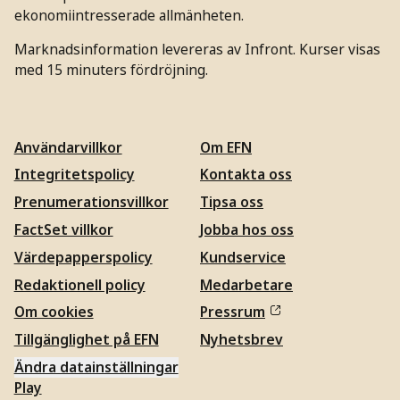
ekonomiintresserade allmänheten.
Marknadsinformation levereras av Infront. Kurser visas
med 15 minuters fördröjning.
Användarvillkor
Om EFN
Integritetspolicy
Kontakta oss
Prenumerationsvillkor
Tipsa oss
FactSet villkor
Jobba hos oss
Värdepapperspolicy
Kundservice
Redaktionell policy
Medarbetare
Om cookies
Pressrum
Tillgänglighet på EFN
Nyhetsbrev
Ändra datainställningar
Play