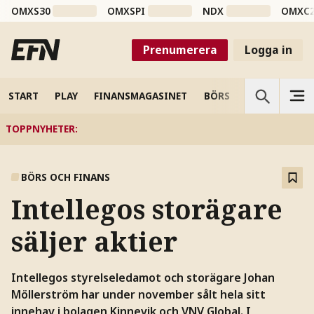
OMXS30
OMXSPI
NDX
OMXC
Prenumerera
Logga in
START
PLAY
FINANSMAGASINET
BÖRS
VETENSKAP
TOPPNYHETER
:
BÖRS OCH FINANS
Intellegos storägare
säljer aktier
Intellegos styrelseledamot och storägare Johan
Möllerström har under november sålt hela sitt
innehav i bolagen Kinnevik och VNV Global. I