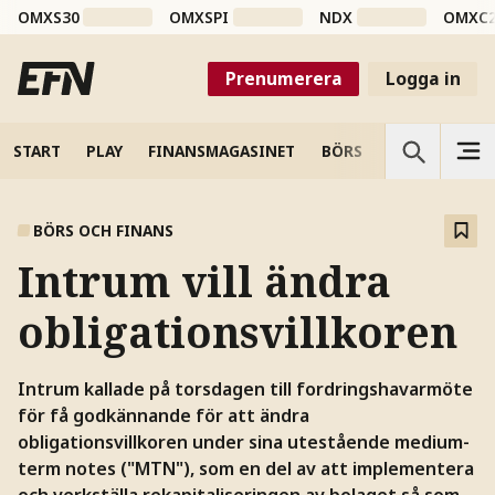
OMXS30
OMXSPI
NDX
OMXC
Prenumerera
Logga in
START
PLAY
FINANSMAGASINET
BÖRS
VETENSKAP
BÖRS OCH FINANS
Intrum vill ändra
obligationsvillkoren
Intrum kallade på torsdagen till fordringshavarmöte
för få godkännande för att ändra
obligationsvillkoren under sina utestående medium-
term notes ("MTN"), som en del av att implementera
och verkställa rekapitaliseringen av bolaget så som