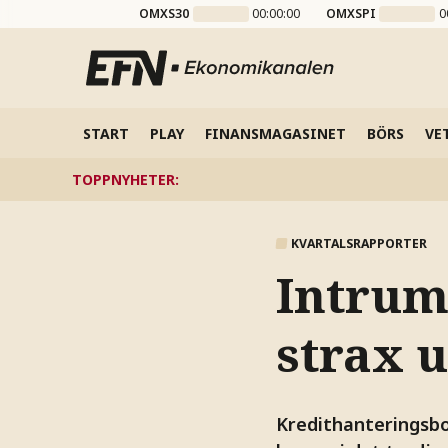
OMXS30
00:00:00
OMXSPI
0
START
PLAY
FINANSMAGASINET
BÖRS
VE
TOPPNYHETER
:
KVARTALSRAPPORTER
Intrums
strax 
Kredithanteringsbol