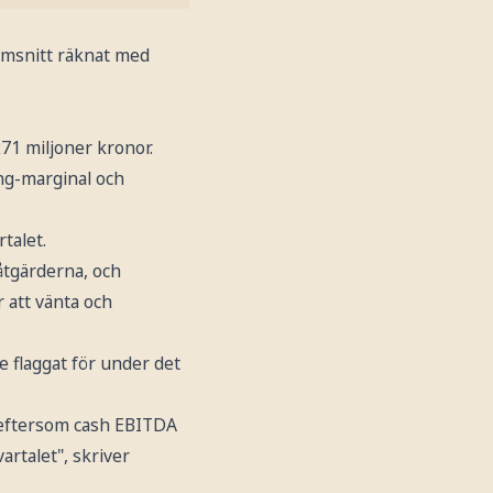
nomsnitt räknat med
271 miljoner kronor.
ing-marginal och
talet.
såtgärderna, och
 att vänta och
e flaggat för under det
5 eftersom cash EBITDA
rtalet", skriver