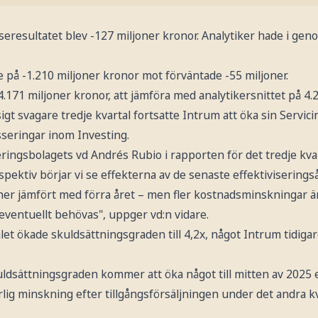
seresultatet blev -127 miljoner kronor. Analytiker hade i ge
 på -1.210 miljoner kronor mot förväntade -55 miljoner.
4.171 miljoner kronor, att jämföra med analytikersnittet på 4.
t svagare tredje kvartal fortsatte Intrum att öka sin Servic
sseringar inom Investing.
ringsbolagets vd Andrés Rubio i rapporten för det tredje kvar
rspektiv börjar vi se effekterna av de senaste effektivisering
ner jämfört med förra året – men fler kostnadsminskningar är
n eventuellt behövas", uppger vd:n vidare.
let ökade skuldsättningsgraden till 4,2x, något Intrum tidigar
skuldsättningsgraden kommer att öka något till mitten av 202
ig minskning efter tillgångsförsäljningen under det andra kva