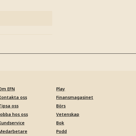
Om EFN
Play
Kontakta oss
Finansmagasinet
Tipsa oss
Börs
Jobba hos oss
Vetenskap
Kundservice
Bok
Medarbetare
Podd