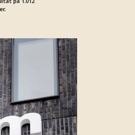
ultat på 1.012
er.