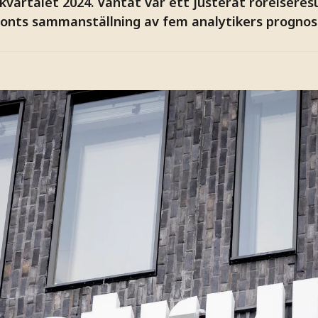
 kvartalet 2024. Väntat var ett justerat rörelseres
fronts sammanställning av fem analytikers prognos