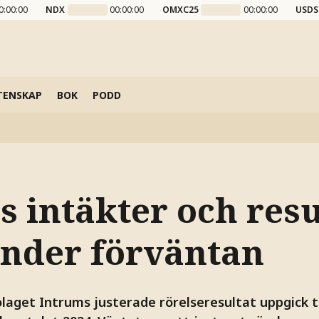
0:00:00
NDX
00:00:00
OMXC25
00:00:00
USDS
TENSKAP
BOK
PODD
 intäkter och resu
under förväntan
aget Intrums justerade rörelseresultat uppgick ti