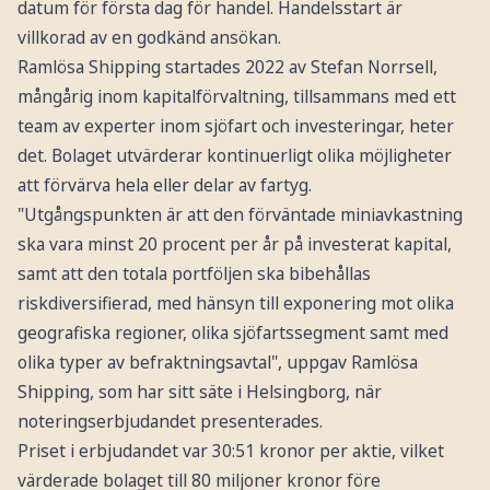
datum för första dag för handel. Handelsstart är
villkorad av en godkänd ansökan.
Ramlösa Shipping startades 2022 av Stefan Norrsell,
mångårig inom kapitalförvaltning, tillsammans med ett
team av experter inom sjöfart och investeringar, heter
det. Bolaget utvärderar kontinuerligt olika möjligheter
att förvärva hela eller delar av fartyg.
"Utgångspunkten är att den förväntade miniavkastning
ska vara minst 20 procent per år på investerat kapital,
samt att den totala portföljen ska bibehållas
riskdiversifierad, med hänsyn till exponering mot olika
geografiska regioner, olika sjöfartssegment samt med
olika typer av befraktningsavtal", uppgav Ramlösa
Shipping, som har sitt säte i Helsingborg, när
noteringserbjudandet presenterades.
Priset i erbjudandet var 30:51 kronor per aktie, vilket
värderade bolaget till 80 miljoner kronor före