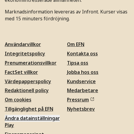
ekonomiintresserade allmänheten.
Marknadsinformation levereras av Infront. Kurser visas
med 15 minuters fördröjning.
Användarvillkor
Om EFN
Integritetspolicy
Kontakta oss
Prenumerationsvillkor
Tipsa oss
FactSet villkor
Jobba hos oss
Värdepapperspolicy
Kundservice
Redaktionell policy
Medarbetare
Om cookies
Pressrum
Tillgänglighet på EFN
Nyhetsbrev
Ändra datainställningar
Play