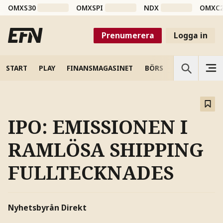
OMXS30
OMXSPI
NDX
OMXC
Prenumerera
Logga in
START
PLAY
FINANSMAGASINET
BÖRS
VETENSKAP
IPO: EMISSIONEN I
RAMLÖSA SHIPPING
FULLTECKNADES
Nyhetsbyrån Direkt