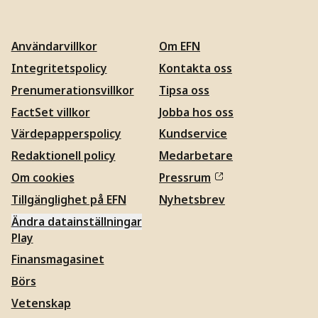
Användarvillkor
Om EFN
Integritetspolicy
Kontakta oss
Prenumerationsvillkor
Tipsa oss
FactSet villkor
Jobba hos oss
Värdepapperspolicy
Kundservice
Redaktionell policy
Medarbetare
Om cookies
Pressrum
Tillgänglighet på EFN
Nyhetsbrev
Ändra datainställningar
Play
Finansmagasinet
Börs
Vetenskap