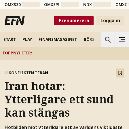
OMXS30
OMXSPI
NDX
OMXC
Prenumerera
Logga in
START
PLAY
FINANSMAGASINET
BÖRS
VETENSKAP
TOPPNYHETER
:
KONFLIKTEN I IRAN
Iran hotar:
Ytterligare ett sund
kan stängas
Hotbilden mot ytterligare ett av världens viktigaste