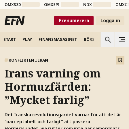
OMXS30
OMXSPI
NDX
OMXC
Prenumerera
Logga in
START
PLAY
FINANSMAGASINET
BÖRS
VETENSKAP
KONFLIKTEN I IRAN
Irans varning om
Hormuzfärden:
”Mycket farlig”
Det Iranska revolutionsgardet varnar för att det är
"oacceptabelt och farligt" att passera
Hormuzsundet, via rutter som inte har samordnats