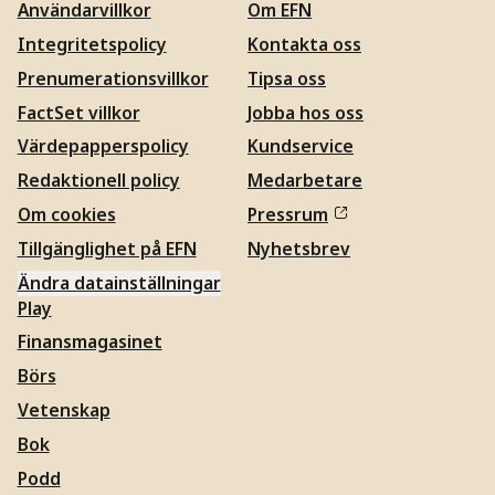
Användarvillkor
Om EFN
Integritetspolicy
Kontakta oss
Prenumerationsvillkor
Tipsa oss
FactSet villkor
Jobba hos oss
Värdepapperspolicy
Kundservice
Redaktionell policy
Medarbetare
Om cookies
Pressrum
Tillgänglighet på EFN
Nyhetsbrev
Ändra datainställningar
Play
Finansmagasinet
Börs
Vetenskap
Bok
Podd