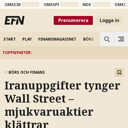
OMXS30
OMXSPI
NDX
OMXC
Prenumerera
Logga in
START
PLAY
FINANSMAGASINET
BÖRS
VETENSKAP
TOPPNYHETER
:
BÖRS OCH FINANS
Iranuppgifter tynger
Wall Street –
mjukvaruaktier
klättrar