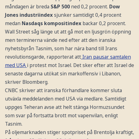
måndagen är breda
S&P 500
ned 0,2 procent.
Dow
Jones industriindex
sjunker samtidigt 0,4 procent
medan
Nasdaqs kompositindex
backar 0,2 procent.
Wall Street såg länge ut att gå mot en ljusgrön öppning
men terminerna vände ned efter att den iranska
nyhetsbyrån Tasnim, som har nära band till Irans
revolutionsgarde, rapporterat att
Iran pausar samtalen
med USA
i protest mot Israel. Det sker efter att Israel de
senaste dagarna utökat sin markoffensiv i Libanon,
skriver Bloomberg.
CNBC skriver att iranska förhandlare kommer sluta
utväxla meddelanden med USA via medlare. Samtidigt
uppges Teheran avse att helt stänga Hormuzsundet
som svar på fortsatta brott mot vapenvilan, enligt
Tasnim.
På oljemarknaden stiger spotpriset på Brentolja kraftigt,