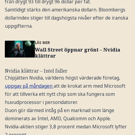
från drygt 93 till drygt 96 dollar per fat.
Samtidigt stärks den amerikanska dollarn. Bloombergs
dollarindex stiger till dagshögsta nivåer efter de iranska
uppgifterna.
LÄS MER
Wall Street öppnar grönt – Nvidia
klättrar
Nvidia klättrar – Intel faller
Chipjätten Nvidia, världens högst värderade företag,
uppgav på måndagen
att de krokat arm med Microsoft
för att tillverka ett nytt chip som ska fungera som
huvudprocessor i persondatorer.
Duon gör därmed intåg på en marknad som länge
dominerats av Intel, AMD, Qualcomm och Apple.
Nvidia-aktien stiger 3,8 procent medan Microsoft lyfter
2 procent.