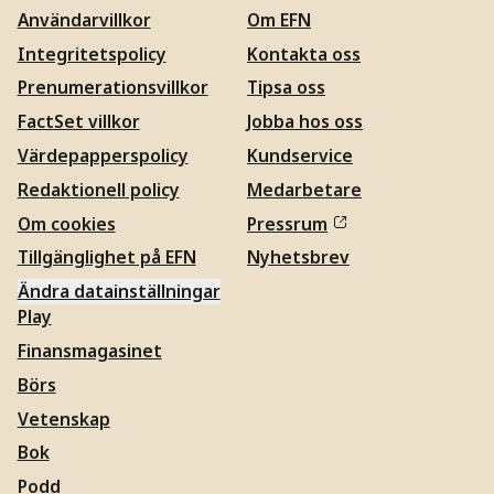
Användarvillkor
Om EFN
Integritetspolicy
Kontakta oss
Prenumerationsvillkor
Tipsa oss
FactSet villkor
Jobba hos oss
Värdepapperspolicy
Kundservice
Redaktionell policy
Medarbetare
Om cookies
Pressrum
Tillgänglighet på EFN
Nyhetsbrev
Ändra datainställningar
Play
Finansmagasinet
Börs
Vetenskap
Bok
Podd