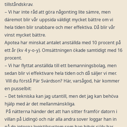
tillståndskrav.
– Vi har inte råd att göra någonting lite sämre, men
däremot blir vår uppsida väldigt mycket bättre om vi
hela tiden blir snabbare och mer effektiva. Då blir vår
vinst mycket bättre.
Apotea har minskat antalet anställda med 10 procent på
ett år (kv 4 y-o-y). Omsättningen ökade samtidigt med 16
procent.
– Vi har flyttat anställda till ett bemanningsbolag, men
sedan blir vi effektivare hela tiden och då säljer vi mer.
Vill du förstå Pär Svärdson? Här, varsågod, här kommer
en pusselbit:
– Det tekniska kan jag utantill, men det jag kan behöva
hjälp med är det mellanmänskliga.
På nätterna händer det att han sitter framför datorn i
villan på Lidingö och när alla andra sover loggar han in
på de interna logistiksystem som han bitvis själv har