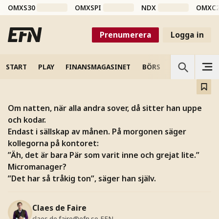
OMXS30
OMXSPI
NDX
OMXC
BÖRS OCH FINANS
Prenumerera
Logga in
"Jag behöver hjälp med det
mellanmänskliga"
START
PLAY
FINANSMAGASINET
BÖRS
VETENSKAP
Om natten, när alla andra sover, då sitter han uppe
och kodar.
Endast i sällskap av månen. På morgonen säger
kollegorna på kontoret:
”Äh, det är bara Pär som varit inne och grejat lite.”
Micromanager?
”Det har så tråkig ton”, säger han själv.
Claes de Faire
claes.de.faire@efn.se
EFN