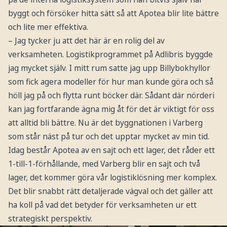
byggt och försöker hitta sätt så att Apotea blir lite bättre
och lite mer effektiva.
– Jag tycker ju att det här är en rolig del av
verksamheten. Logistikprogrammet på Adlibris byggde
jag mycket själv. I mitt rum satte jag upp Billybokhyllor
som fick agera modeller för hur man kunde göra och så
höll jag på och flytta runt böcker där. Sådant där nörderi
kan jag fortfarande ägna mig åt för det är viktigt för oss
att alltid bli bättre. Nu är det byggnationen i Varberg
som står näst på tur och det upptar mycket av min tid.
Idag består Apotea av en sajt och ett lager, det råder ett
1-till-1-förhållande, med Varberg blir en sajt och två
lager, det kommer göra vår logistiklösning mer komplex.
Det blir snabbt rätt detaljerade vägval och det gäller att
ha koll på vad det betyder för verksamheten ur ett
strategiskt perspektiv.