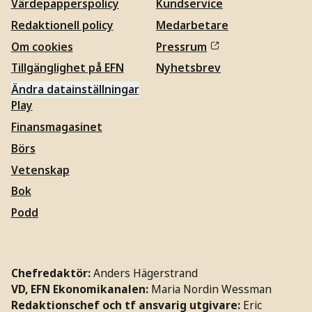
Värdepapperspolicy
Kundservice
Redaktionell policy
Medarbetare
Om cookies
Pressrum
Tillgänglighet på EFN
Nyhetsbrev
Ändra datainställningar
Play
Finansmagasinet
Börs
Vetenskap
Bok
Podd
Chefredaktör:
Anders Hägerstrand
VD, EFN Ekonomikanalen:
Maria Nordin Wessman
Redaktionschef och tf ansvarig utgivare:
Eric