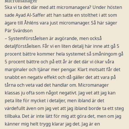
Micromanager
Ska vi ta det där med att micromanagera? Under hösten
sade Ayad Al-Saffer att han satte en stolthet i att som
ägare till Åhléns vara just micromanager. Så här säger
Pär Svärdson
– Systemförståelsen är avgörande, men också
detaljförståelsen. Får vi en liten detalj här inne att gå 5
procent bättre kommer hela systemet så småningom gå
5 procent bättre och på ett år är det där vi ökar våra
marginaler och tjänar mer pengar. Klart motsatt får det
snabbt en negativ effekt och då gäller det att vara på
tårna och veta vad det handlar om. Micromanager
klassas ju ofta som något negativt. Jag vet att jag kan
peta lite för mycket i detaljer, men ibland är det
värdefullt även om jag vet att jag ibland borde ta ett steg
tillbaka. Det är inte lätt för mig att göra det, men om jag
känner mig helt trygg klarar jag det. Jag är en