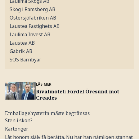
Laulima Skogs AB
Skog i Ramsberg AB
Östersjöfabriken AB
Laustea Fastighets AB
Laulima Invest AB
Laustea AB
Gabrik AB
SOS Barnbyar
LÄS MER
Rivalmötet: Fördel Öresund mot
Creades
Emballagehysterin måste begränsas
Sten i skon?
Kartonger.
Låt honom själv få berätta. Nu har han nämligen stannat