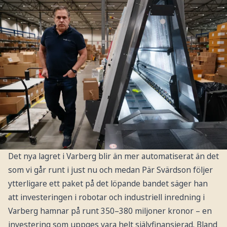
Det nya lagret i Varberg blir än mer automatiserat än det
som vi går runt i just nu och medan Pär Svärdson följer
ytterligare ett paket på det löpande bandet säger han
att investeringen i robotar och industriell inredning i
Varberg hamnar på runt 350–380 miljoner kronor – en
investering som uppges vara helt självfinansierad. Bland