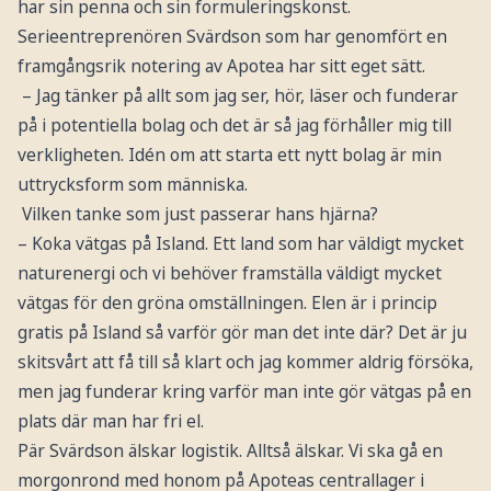
har sin penna och sin formuleringskonst.
Serieentreprenören Svärdson som har genomfört en
framgångsrik notering av Apotea har sitt eget sätt.
– Jag tänker på allt som jag ser, hör, läser och funderar
på i potentiella bolag och det är så jag förhåller mig till
verkligheten. Idén om att starta ett nytt bolag är min
uttrycksform som människa.
Vilken tanke som just passerar hans hjärna?
– Koka vätgas på Island. Ett land som har väldigt mycket
naturenergi och vi behöver framställa väldigt mycket
vätgas för den gröna omställningen. Elen är i princip
gratis på Island så varför gör man det inte där? Det är ju
skitsvårt att få till så klart och jag kommer aldrig försöka,
men jag funderar kring varför man inte gör vätgas på en
plats där man har fri el.
Pär Svärdson älskar logistik. Alltså älskar. Vi ska gå en
morgonrond med honom på Apoteas centrallager i