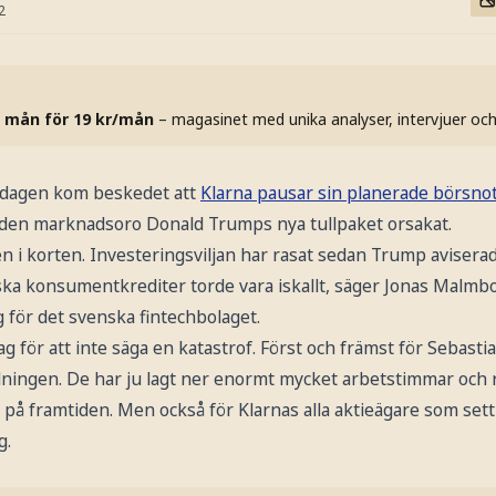
2
 mån för 19 kr/mån
– magasinet med unika analyser, intervjuer oc
ddagen kom beskedet att
Klarna pausar sin planerade börsno
 den marknadsoro Donald Trumps nya tullpaket orsakat.
n i korten. Investeringsviljan har rasat sedan Trump aviserad
ska konsumentkrediter torde vara iskallt, säger Jonas Malmb
 för det svenska fintechbolaget.
lag för att inte säga en katastrof. Först och främst för Sebast
dningen. De har ju lagt ner enormt mycket arbetstimmar och 
 på framtiden. Men också för Klarnas alla aktieägare som set
g.