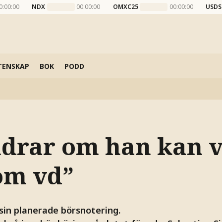
0:00:00
NDX
00:00:00
OMXC25
00:00:00
USDS
TENSKAP
BOK
PODD
ndrar om han kan 
om vd”
sin planerade börsnotering.