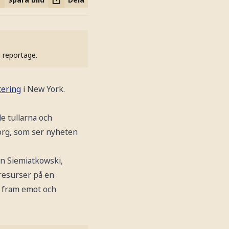
h reportage.
tering
i New York.
e tullarna och
org, som ser nyheten
ian Siemiatkowski,
resurser på en
t fram emot och