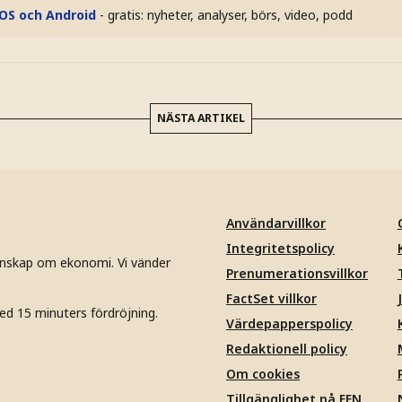
iOS och Android
- gratis: nyheter, analyser, börs, video, podd
NÄSTA ARTIKEL
Användarvillkor
Integritetspolicy
unskap om ekonomi. Vi vänder
Prenumerationsvillkor
FactSet villkor
ed 15 minuters fördröjning.
Värdepapperspolicy
Redaktionell policy
Om cookies
Tillgänglighet på EFN