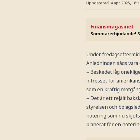
Uppdaterad:
4 apr. 2025, 18:1
Finansmagasinet
Sommarerbjudande! 3
Under fredagseftermi
Anledningen sägs vara
– Beskedet låg oneklige
intresset för amerikan
som en kraftig motgång
– Det är ett rejält baks
styrelsen och bolagsle
notering som nu skjuts
planerat för en noterin