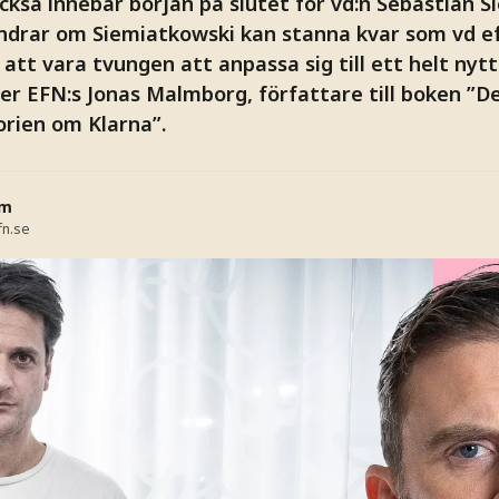
ckså innebär början på slutet för vd:n Sebastian S
 undrar om Siemiatkowski kan stanna kvar som vd ef
att vara tvungen att anpassa sig till ett helt nyt
er EFN:s Jonas Malmborg, författare till boken ”D
orien om Klarna”.
öm
fn.se