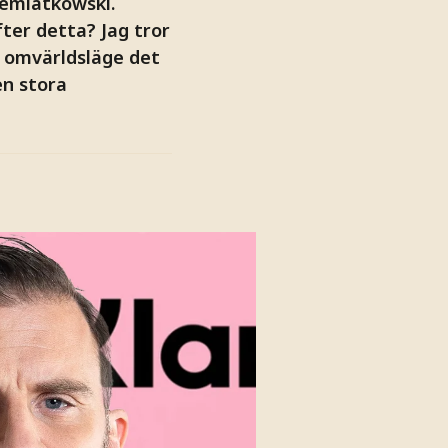
iemiatkowski.
ter detta? Jag tror
t omvärldsläge det
en stora