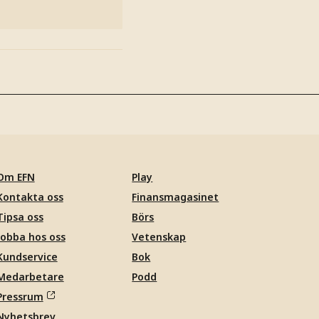
Om EFN
Play
Kontakta oss
Finansmagasinet
Tipsa oss
Börs
Jobba hos oss
Vetenskap
Kundservice
Bok
Medarbetare
Podd
Pressrum
Nyhetsbrev