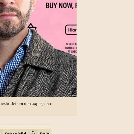
er beskedet om den uppskjutna
Spara bild
Dela