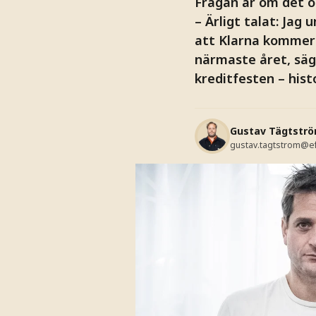
Frågan är om det o
– Ärligt talat: Jag
att Klarna kommer 
närmaste året, säg
kreditfesten – hist
Gustav Tägtstr
gustav.tagtstrom@e