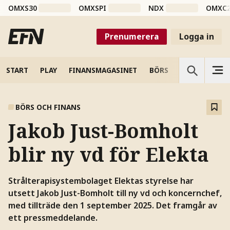
OMXS30
OMXSPI
NDX
OMXC
Prenumerera
Logga in
START
PLAY
FINANSMAGASINET
BÖRS
VETENSKAP
BÖRS OCH FINANS
Jakob Just-Bomholt
blir ny vd för Elekta
Strålterapisystembolaget Elektas styrelse har
utsett Jakob Just-Bomholt till ny vd och koncernchef,
med tillträde den 1 september 2025. Det framgår av
ett pressmeddelande.