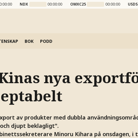
0:00:00
NDX
00:00:00
OMXC25
00:00:00
USDS
TENSKAP
BOK
PODD
 Kinas nya exportf
ceptabelt
xport av produkter med dubbla användningsområde
och djupt beklagligt".
binettssekreterare Minoru Kihara på onsdagen, i 