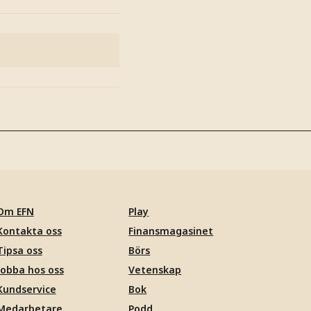
Om EFN
Play
Kontakta oss
Finansmagasinet
Tipsa oss
Börs
Jobba hos oss
Vetenskap
Kundservice
Bok
Medarbetare
Podd