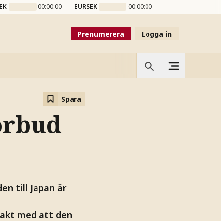
EK
00:00:00
EURSEK
00:00:00
Prenumerera
Logga in
Spara
örbud
n till Japan är
takt med att den