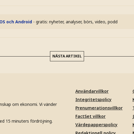
iOS och Android
- gratis: nyheter, analyser, börs, video, podd
NÄSTA ARTIKEL
Användarvillkor
Integritetspolicy
unskap om ekonomi. Vi vänder
Prenumerationsvillkor
FactSet villkor
ed 15 minuters fördröjning.
Värdepapperspolicy
Redaktionell policy