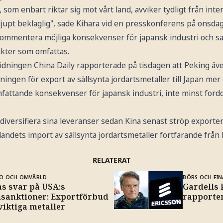
, som enbart riktar sig mot vårt land, avviker tydligt från inte
djupt beklaglig", sade Kihara vid en presskonferens på onsda
 kommentera möjliga konsekvenser för japansk industri och sa
ukter som omfattas.
tidningen China Daily rapporterade på tisdagen att Peking äv
ningen för export av sällsynta jordartsmetaller till Japan mer 
mfattande konsekvenser för japansk industri, inte minst ford
t diversifiera sina leveranser sedan Kina senast ströp expor
andets import av sällsynta jordartsmetaller fortfarande från 
RELATERAT
O OCH OMVÄRLD
BÖRS OCH FIN
as svar på USA:s
Gardells k
hsanktioner: Exportförbud
rapporten
viktiga metaller