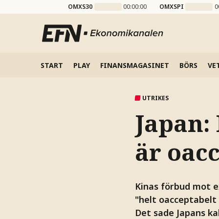
OMXS30
00:00:00
OMXSPI
0
START
PLAY
FINANSMAGASINET
BÖRS
VE
UTRIKES
Japan:
är oac
Kinas förbud mot e
"helt oacceptabelt 
Det sade Japans ka