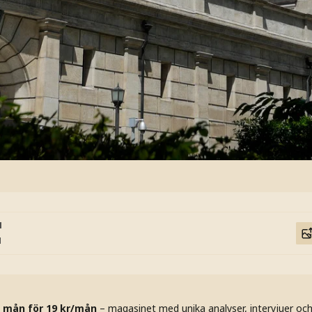
1
1
 mån för 19 kr/mån
– magasinet med unika analyser, intervjuer oc