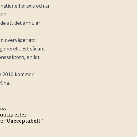
rnationell praxis och är
gen.
de att det ännu är
en överväger att
generellt. Ett sådant
onssektorn, enligt
ten 2010 kommer
Kina.
ANS
ritik efter
: ”Oacceptabelt”