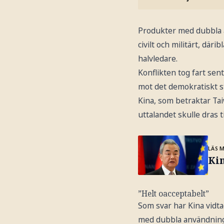
Produkter med dubbla 
civilt och militärt, där
halvledare.
Konflikten tog fart sent
mot det demokratiskt st
Kina, som betraktar Tai
uttalandet skulle dras t
LÄS 
Kin
”Helt oacceptabelt”
Som svar har Kina vidta
med dubbla användning