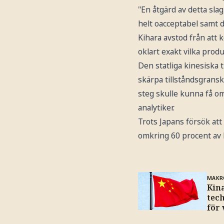
"En åtgärd av detta slag
helt oacceptabel samt 
Kihara avstod från att
oklart exakt vilka prod
Den statliga kinesiska 
skärpa tillståndsgransk
steg skulle kunna få o
analytiker.
Trots Japans försök at
omkring 60 procent av l
MAKR
Kin
tec
för 