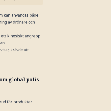
om kan användas både
rkning av drönare och
t ett kinesiskt angrepp
an.
isar, krävde att
om global polis
rbud för produkter