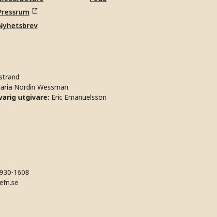
Pressrum
Nyhetsbrev
strand
aria Nordin Wessman
arig utgivare:
Eric Emanuelsson
930-1608
efn.se