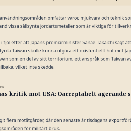
användningsområden omfattar varor, mjukvara och teknik s
ibland vissa sällsynta jordartsmetaller som är viktiga för tillve
 i fjol efter att Japans premiärminister Sanae Takaichi sagt at
yrda Taiwan skulle kunna utgöra ett existentiellt hot mot Jap
wan som en del av sitt territorium, ett anspråk som Taiwan avv
illbaka, vilket inte skedde.
MER
as kritik mot USA: Oacceptabelt agerande s
git flera motåtgärder, där den senaste är tisdagens exportfö
sområden för militärt bruk.