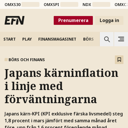
OMXS30
OMXSPI
NDX
OMXC
Prenumerera
Logga in
START
PLAY
FINANSMAGASINET
BÖRS
VETENSKAP
BÖRS OCH FINANS
Japans kärninflation
i linje med
förväntningarna
Japans kärn-KPI (KPI exklusive färska livsmedel) steg
1,8 procent i mars jämfört med samma månad året
före, upp från 1,6 procent föregående månad.