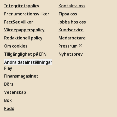
Integritetspolicy
Kontakta oss
Prenumerationsvillkor
Tipsa oss
FactSet villkor
Jobba hos oss
Värdepapperspolicy
Kundservice
Redaktionell policy
Medarbetare
Om cookies
Pressrum
Tillgänglighet på EFN
Nyhetsbrev
Ändra datainställningar
Play
Finansmagasinet
Börs
Vetenskap
Bok
Podd