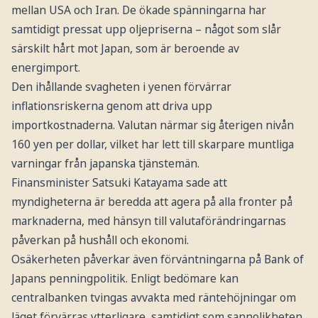
mellan USA och Iran. De ökade spänningarna har
samtidigt pressat upp oljepriserna – något som slår
särskilt hårt mot Japan, som är beroende av
energimport.
Den ihållande svagheten i yenen förvärrar
inflationsriskerna genom att driva upp
importkostnaderna. Valutan närmar sig återigen nivån
160 yen per dollar, vilket har lett till skarpare muntliga
varningar från japanska tjänstemän.
Finansminister Satsuki Katayama sade att
myndigheterna är beredda att agera på alla fronter på
marknaderna, med hänsyn till valutaförändringarnas
påverkan på hushåll och ekonomi.
Osäkerheten påverkar även förväntningarna på Bank of
Japans penningpolitik. Enligt bedömare kan
centralbanken tvingas avvakta med räntehöjningar om
läget förvärras ytterligare, samtidigt som sannolikheten