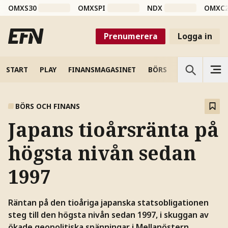
OMXS30
OMXSPI
NDX
OMXC
Prenumerera
Logga in
START
PLAY
FINANSMAGASINET
BÖRS
VETENSKAP
BÖRS OCH FINANS
Japans tioårsränta på
högsta nivån sedan
1997
Räntan på den tioåriga japanska statsobligationen
steg till den högsta nivån sedan 1997, i skuggan av
ökade geopolitiska spänningar i Mellanöstern.