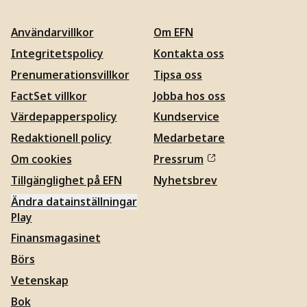
Användarvillkor
Om EFN
Integritetspolicy
Kontakta oss
Prenumerationsvillkor
Tipsa oss
FactSet villkor
Jobba hos oss
Värdepapperspolicy
Kundservice
Redaktionell policy
Medarbetare
Om cookies
Pressrum
Tillgänglighet på EFN
Nyhetsbrev
Ändra datainställningar
Play
Finansmagasinet
Börs
Vetenskap
Bok