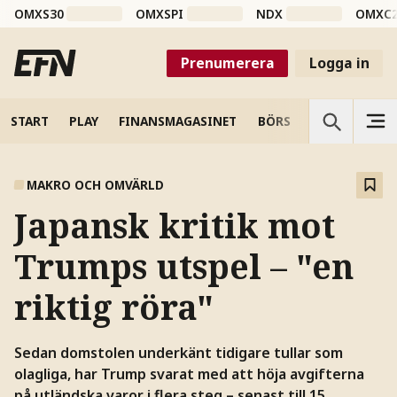
OMXS30
OMXSPI
NDX
OMXC
Prenumerera
Logga in
START
PLAY
FINANSMAGASINET
BÖRS
VETENSKAP
MAKRO OCH OMVÄRLD
Japansk kritik mot
Trumps utspel – "en
riktig röra"
Sedan domstolen underkänt tidigare tullar som
olagliga, har Trump svarat med att höja avgifterna
på utländska varor i flera steg – senast till 15