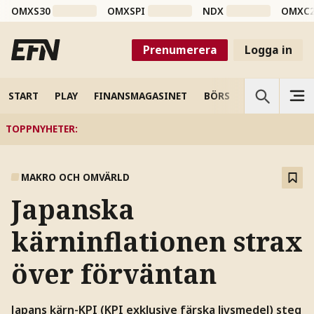
OMXS30
OMXSPI
NDX
OMXC
Prenumerera
Logga in
START
PLAY
FINANSMAGASINET
BÖRS
VETENSKAP
TOPPNYHETER
:
MAKRO OCH OMVÄRLD
Japanska
kärninflationen strax
över förväntan
Japans kärn-KPI (KPI exklusive färska livsmedel) steg