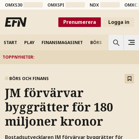
OMXS30
OMXSPI
NDX
OMXC
Prenumerera
Logga in
START
PLAY
FINANSMAGASINET
BÖRS
VETENSKAP
TOPPNYHETER
:
BÖRS OCH FINANS
JM förvärvar
byggrätter för 180
miljoner kronor
Bostadsutvecklaren JM förvärvar byggrätter för