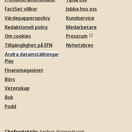
FactSet villkor
Jobba hos oss
Värdepapperspolicy
Kundservice
Redaktionell policy
Medarbetare
Om cookies
Pressrum
Tillgänglighet på EFN
Nyhetsbrev
Ändra datainställningar
Play
Finansmagasinet
Börs
Vetenskap
Bok
Podd
Chefredaktör:
Anders Hägerstrand