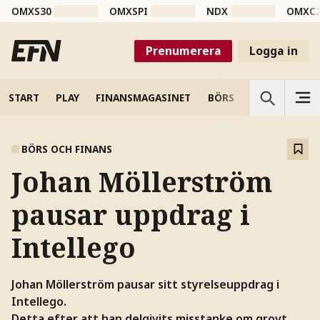
OMXS30
OMXSPI
NDX
OMXC
Prenumerera
Logga in
START
PLAY
FINANSMAGASINET
BÖRS
VETENSKAP
BÖRS OCH FINANS
Johan Möllerström
pausar uppdrag i
Intellego
Johan Möllerström pausar sitt styrelseuppdrag i
Intellego.
Detta efter att han delgivits misstanke om grovt