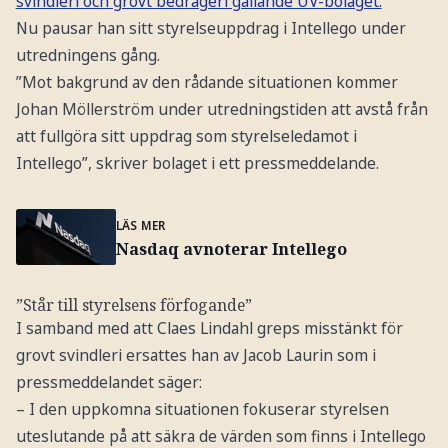
svindleri och grovt bedrägeri gällande UV-bolaget.
Nu pausar han sitt styrelseuppdrag i Intellego under
utredningens gång.
”Mot bakgrund av den rådande situationen kommer
Johan Möllerström under utredningstiden att avstå från
att fullgöra sitt uppdrag som styrelseledamot i
Intellego”, skriver bolaget i ett pressmeddelande.
LÄS MER
Nasdaq avnoterar Intellego
”Står till styrelsens förfogande”
I samband med att Claes Lindahl greps misstänkt för
grovt svindleri ersattes han av Jacob Laurin som i
pressmeddelandet säger:
– I den uppkomna situationen fokuserar styrelsen
uteslutande på att säkra de värden som finns i Intellego