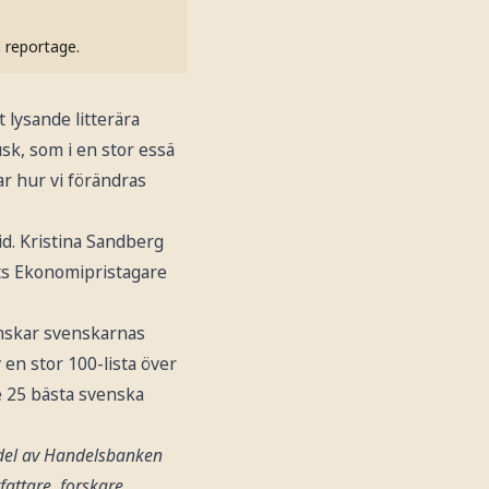
h reportage.
 lysande litterära
sk, som i en stor essä
r hur vi förändras
d. Kristina Sandberg
ets Ekonomipristagare
anskar svenskarnas
 en stor 100-lista över
de 25 bästa svenska
 del av Handelsbanken
attare, forskare,