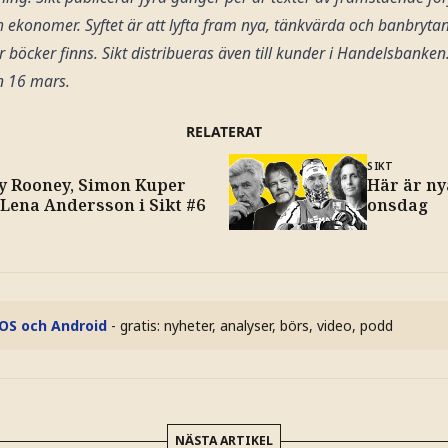
ch ekonomer. Syftet är att lyfta fram nya, tänkvärda och banbryta
r böcker finns. Sikt distribueras även till kunder i Handelsbanken
n 16 mars.
RELATERAT
SIKT
ly Rooney, Simon Kuper
Här är ny
 Lena Andersson i Sikt #6
onsdag
iOS och Android
- gratis: nyheter, analyser, börs, video, podd
NÄSTA ARTIKEL