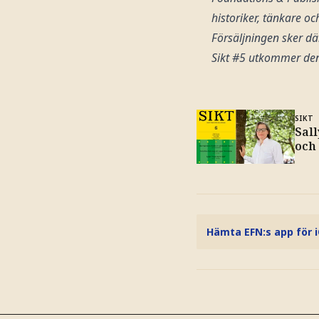
historiker, tänkare o
Försäljningen sker dä
Sikt #5 utkommer de
SIKT
Sal
och
Hämta EFN:s app för 