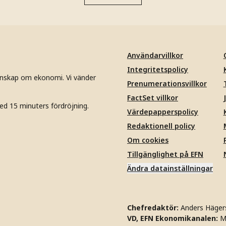
Användarvillkor
Integritetspolicy
unskap om ekonomi. Vi vänder
Prenumerationsvillkor
FactSet villkor
ed 15 minuters fördröjning.
Värdepapperspolicy
Redaktionell policy
Om cookies
Tillgänglighet på EFN
Ändra datainställningar
Chefredaktör:
Anders Häger
VD, EFN Ekonomikanalen:
M