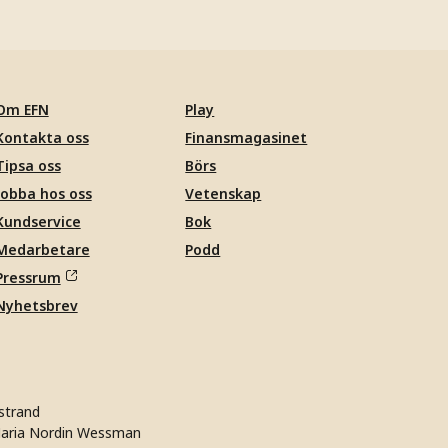
Om EFN
Play
Kontakta oss
Finansmagasinet
Tipsa oss
Börs
Jobba hos oss
Vetenskap
Kundservice
Bok
Medarbetare
Podd
Pressrum
Nyhetsbrev
strand
aria Nordin Wessman