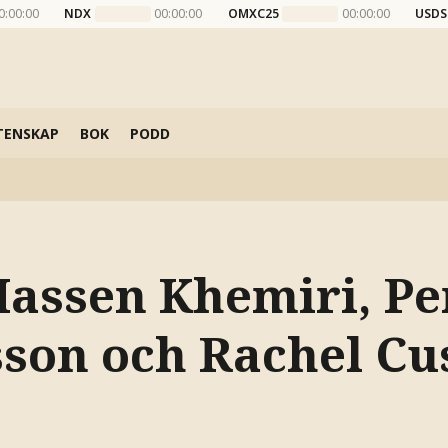
0:00:00
NDX
00:00:00
OMXC25
00:00:00
USDS
TENSKAP
BOK
PODD
Hassen Khemiri, Pe
son och Rachel Cus