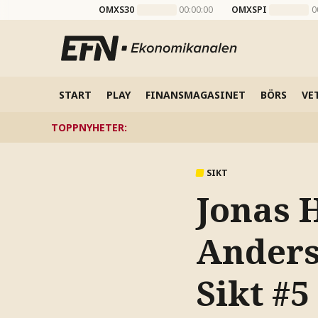
OMXS30
00:00:00
OMXSPI
0
START
PLAY
FINANSMAGASINET
BÖRS
VE
TOPPNYHETER
:
SIKT
Jonas 
Anders
Sikt #5