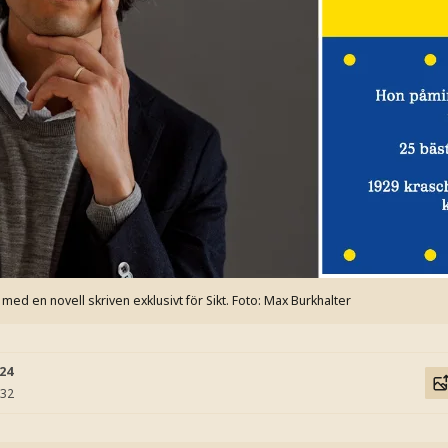
ed en novell skriven exklusivt för Sikt.
Foto: Max Burkhalter
:24
:32