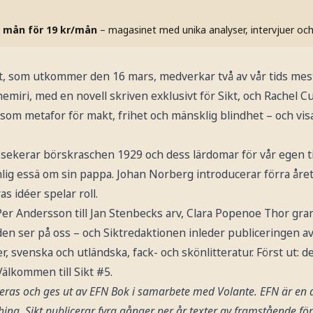
 mån för 19 kr/mån
– magasinet med unika analyser, intervjuer oc
kt, som utkommer den 16 mars, medverkar två av vår tids mest
emiri, med en novell skriven exklusivt för Sikt, och Rachel Cu
om metafor för makt, frihet och mänsklig blindhet – och visa
sekerar börskraschen 1929 och dess lärdomar för vår egen ti
nlig essä om sin pappa. Johan Norberg introducerar förra år
as idéer spelar roll.
r Andersson till Jan Stenbecks arv, Clara Popenoe Thor gr
den ser på oss – och Siktredaktionen inleder publiceringen av
r, svenska och utländska, fack- och skönlitteratur. Först ut: 
 Välkommen till Sikt #5.
ceras och ges ut av EFN Bok i samarbete med Volante. EFN är en
ing. Sikt publicerar fyra gånger per år texter av framstående förf