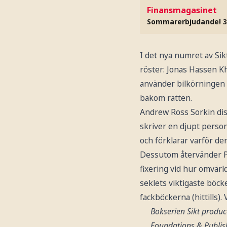
Finansmagasinet
Sommarerbjudande! 3
I det nya numret av Si
röster: Jonas Hassen Kh
använder bilkörningen s
bakom ratten.
Andrew Ross Sorkin dis
skriver en djupt perso
och förklarar varför der
Dessutom återvänder Pe
fixering vid hur omvärl
seklets viktigaste böcke
fackböckerna (hittills).
Bokserien Sikt produ
Foundations & Publish