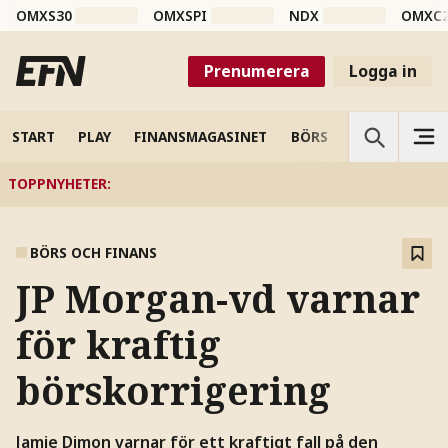
OMXS30
OMXSPI
NDX
OMXC
Prenumerera
Logga in
START
PLAY
FINANSMAGASINET
BÖRS
VETENSKAP
TOPPNYHETER
:
BÖRS OCH FINANS
JP Morgan-vd varnar
för kraftig
börskorrigering
Jamie Dimon varnar för ett kraftigt fall på den