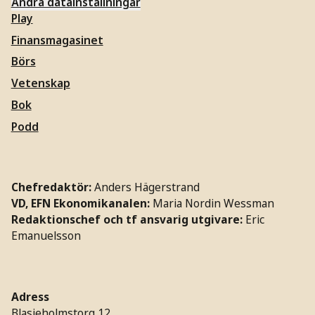
Ändra datainställningar
Play
Finansmagasinet
Börs
Vetenskap
Bok
Podd
Chefredaktör:
Anders Hägerstrand
VD, EFN Ekonomikanalen:
Maria Nordin Wessman
Redaktionschef och tf ansvarig utgivare:
Eric
Emanuelsson
Adress
Blasieholmstorg 12