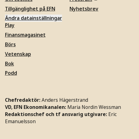
Tillgänglighet på EFN
Nyhetsbrev
Ändra datainställningar
Play
Finansmagasinet
Börs
Vetenskap
Bok
Podd
Chefredaktör:
Anders Hägerstrand
VD, EFN Ekonomikanalen:
Maria Nordin Wessman
Redaktionschef och tf ansvarig utgivare:
Eric
Emanuelsson