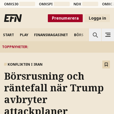
OMXS30
OMXSPI
NDX
OMXC
Prenumerera
Logga in
START
PLAY
FINANSMAGASINET
BÖRS
VETENSKAP
TOPPNYHETER
:
KONFLIKTEN I IRAN
Börsrusning och
räntefall när Trump
avbryter
attackplaner