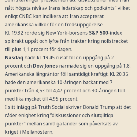
nått högsta nivå av Irans ledarskap och godkänts” vilket
enligt CNBC kan indikera att Iran accepterat
amerikanska villkor för en fredsuppgörelse.
Kl. 19.32 rörde sig New York-börsens
S&P 500
-index
spikrakt uppåt och lyfte från trakter kring nollstrecket
till plus 1,1 procent för dagen.
Nasdaq
hade kl. 19.45 rusat till en uppgång på 2
procent och
Dow Jones
närmade sig en uppgång på 1,8.
Amerikanska långräntor föll samtidigt kraftigt. Kl. 20.35
hade den amerikanska 10-åringen backat med 7
punkter från 4,53 till 4,47 procent och 30-åringen föll
med lika mycket till 4,95 procent.
I sitt inlägg på Truth Social skriver Donald Trump att det
råder enighet kring ”diskussioner och slutgiltiga
punkter” mellan samtliga länder som påverkats av
kriget i Mellanöstern.