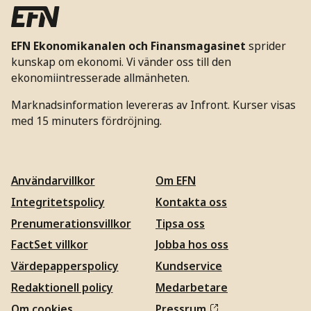
EFN Ekonomikanalen och Finansmagasinet
sprider
kunskap om ekonomi. Vi vänder oss till den
ekonomiintresserade allmänheten.
Marknadsinformation levereras av Infront. Kurser visas
med 15 minuters fördröjning.
Användarvillkor
Om EFN
Integritetspolicy
Kontakta oss
Prenumerationsvillkor
Tipsa oss
FactSet villkor
Jobba hos oss
Värdepapperspolicy
Kundservice
Redaktionell policy
Medarbetare
Om cookies
Pressrum