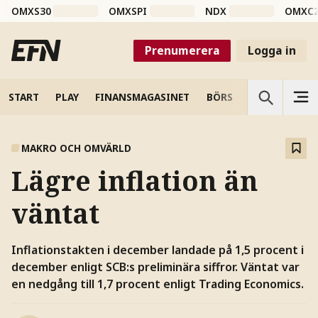
OMXS30
OMXSPI
NDX
OMXC
Prenumerera
Logga in
START
PLAY
FINANSMAGASINET
BÖRS
VETENSKAP
MAKRO OCH OMVÄRLD
Lägre inflation än
väntat
Inflationstakten i december landade på 1,5 procent i
december enligt SCB:s preliminära siffror. Väntat var
en nedgång till 1,7 procent enligt Trading Economics.