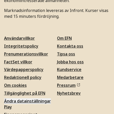
ekonomiintresserade allmänheten.
Marknadsinformation levereras av Infront. Kurser visas
med 15 minuters fördröjning.
Användarvillkor
Om EFN
Integritetspolicy
Kontakta oss
Prenumerationsvillkor
Tipsa oss
FactSet villkor
Jobba hos oss
Värdepapperspolicy
Kundservice
Redaktionell policy
Medarbetare
Om cookies
Pressrum
Tillgänglighet på EFN
Nyhetsbrev
Ändra datainställningar
Play