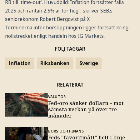
RB till 'time-out'. Huvudbild: Inflation fortsätter falla
2025 och räntan 2,5% är för hög", skriver SEB:s
seniorekonom Robert Bergqvist på X.
Terminerna inför börsöppningen ligger fortsatt kring
nollstrecket enligt handeln hos IG Markets.
FÖLJ TAGGAR
Inflation
Riksbanken
Sverige
RELATERAT
VALUTOR
Fed-oro sänker dollarn – mot
sämsta veckan på över tre
månader
BÖRS OCH FINANS
Feds "favoritmått" helt i linje