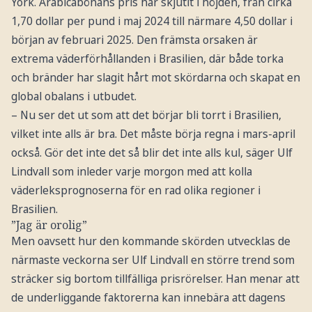
York. Arabicabönans pris har skjutit i höjden, från cirka
1,70 dollar per pund i maj 2024 till närmare 4,50 dollar i
början av februari 2025. Den främsta orsaken är
extrema väderförhållanden i Brasilien, där både torka
och bränder har slagit hårt mot skördarna och skapat en
global obalans i utbudet.
– Nu ser det ut som att det börjar bli torrt i Brasilien,
vilket inte alls är bra. Det måste börja regna i mars-april
också. Gör det inte det så blir det inte alls kul, säger Ulf
Lindvall som inleder varje morgon med att kolla
väderleksprognoserna för en rad olika regioner i
Brasilien.
”Jag är orolig”
Men oavsett hur den kommande skörden utvecklas de
närmaste veckorna ser Ulf Lindvall en större trend som
sträcker sig bortom tillfälliga prisrörelser. Han menar att
de underliggande faktorerna kan innebära att dagens