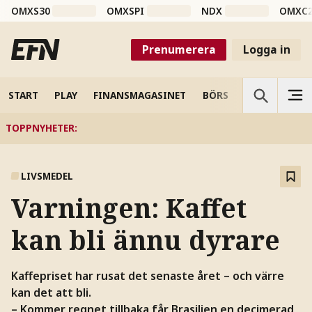
OMXS30
OMXSPI
NDX
OMXC
Prenumerera
Logga in
START
PLAY
FINANSMAGASINET
BÖRS
VETENSKAP
TOPPNYHETER
:
LIVSMEDEL
Varningen: Kaffet
kan bli ännu dyrare
Kaffepriset har rusat det senaste året – och värre
kan det att bli.
– Kommer regnet tillbaka får Brasilien en decimerad