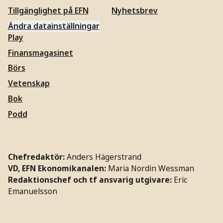
Tillgänglighet på EFN
Nyhetsbrev
Ändra datainställningar
Play
Finansmagasinet
Börs
Vetenskap
Bok
Podd
Chefredaktör:
Anders Hägerstrand
VD, EFN Ekonomikanalen:
Maria Nordin Wessman
Redaktionschef och tf ansvarig utgivare:
Eric
Emanuelsson