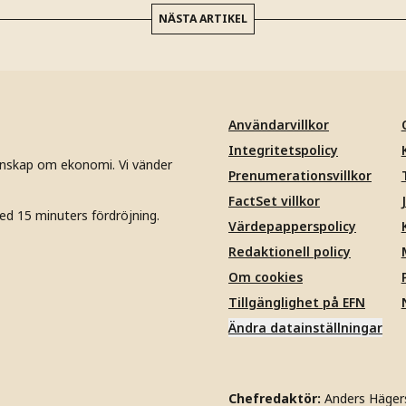
NÄSTA ARTIKEL
Användarvillkor
Integritetspolicy
unskap om ekonomi. Vi vänder
Prenumerationsvillkor
FactSet villkor
ed 15 minuters fördröjning.
Värdepapperspolicy
Redaktionell policy
Om cookies
Tillgänglighet på EFN
Ändra datainställningar
Chefredaktör:
Anders Häger