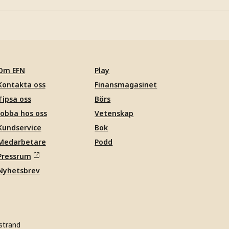
Om EFN
Play
Kontakta oss
Finansmagasinet
Tipsa oss
Börs
Jobba hos oss
Vetenskap
Kundservice
Bok
Medarbetare
Podd
Pressrum
Nyhetsbrev
strand