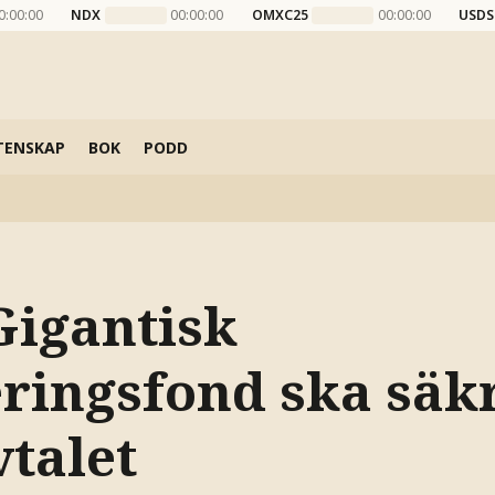
0:00:00
NDX
00:00:00
OMXC25
00:00:00
USDS
TENSKAP
BOK
PODD
Gigantisk
eringsfond ska säk
vtalet