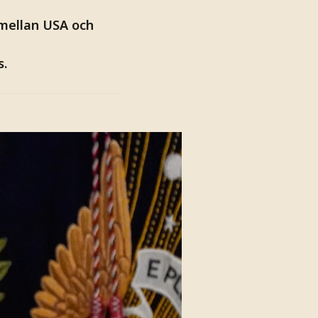
 mellan USA och
s.