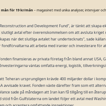
 mån för 19 kr/mån
– magasinet med unika analyser, intervjuer oc
Reconstruction and Development Fund", är tänkt att skapa 
tt slutligt avtal efter överenskommelsen om att avsluta kriget
apas när det slutliga avtalet har undertecknats", sade källan 
fondförvaltarna att arbeta med iranier och investerare för a
fonden finansieras av privata företag från bland annat USA, G
Investeringarna väntas omfatta energi, logistik, tillverknings
att Teheran ursprungligen krävde 400 miljarder dollar i kom
A avvisade kravet. Fonden växte därefter fram som ett alterna
 Vance sade på måndagen att Iran kan få tillgång till en åte
d stöd från Gulfstaterna om landet följer ett avtal med Washin
ram och acceptera omfattande inspektioner.