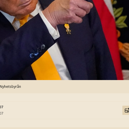
 Nyhetsbyrån
07
07