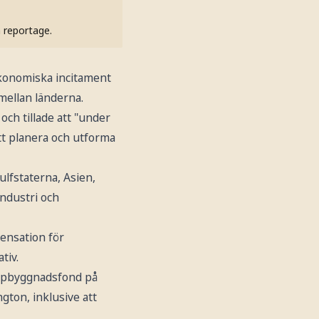
h reportage.
ekonomiska incitament
 mellan länderna.
och tillade att "under
tt planera och utforma
ulfstaterna, Asien,
industri och
pensation för
tiv.
ruppbyggnadsfond på
gton, inklusive att