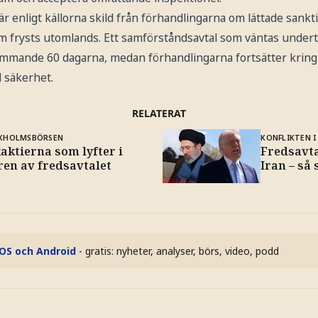
 enligt källorna skild från förhandlingarna om lättade sankt
som frysts utomlands. Ett samförståndsavtal som väntas under
mmande 60 dagarna, medan förhandlingarna fortsätter kring
l säkerhet.
RELATERAT
KHOLMSBÖRSEN
KONFLIKTEN I
aktierna som lyfter i
Fredsavta
ren av fredsavtalet
Iran – så 
iOS och Android
- gratis: nyheter, analyser, börs, video, podd