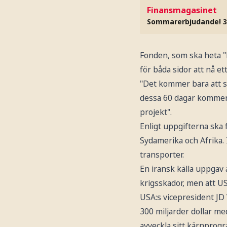
Finansmagasinet
Sommarerbjudande! 3
Fonden, som ska heta "
för båda sidor att nå e
"Det kommer bara att sk
dessa 60 dagar kommer 
projekt".
Enligt uppgifterna ska 
Sydamerika och Afrika. 
transporter.
En iransk källa uppgav 
krigsskador, men att US
USA:s vicepresident JD
300 miljarder dollar me
avveckla sitt kärnprog