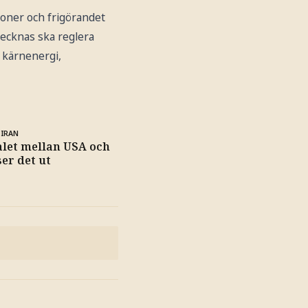
ioner och frigörandet
tecknas ska reglera
 kärnenergi,
 IRAN
let mellan USA och
ser det ut