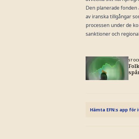
Den planerade fonden är
av iranska tillgångar 
processen under de ko
sanktioner och regiona
STOC
Folk
spå
Hämta EFN:s app för 