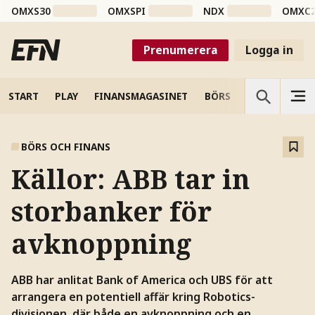
OMXS30
OMXSPI
NDX
OMXC
Prenumerera
Logga in
START
PLAY
FINANSMAGASINET
BÖRS
VETENSKAP
BÖRS OCH FINANS
Källor: ABB tar in
storbanker för
avknoppning
ABB har anlitat Bank of America och UBS för att
arrangera en potentiell affär kring Robotics-
divisionen, där både en avknoppning och en