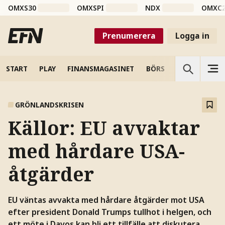
OMXS30
OMXSPI
NDX
OMXC
Prenumerera
Logga in
START
PLAY
FINANSMAGASINET
BÖRS
VETENSKAP
GRÖNLANDSKRISEN
Källor: EU avvaktar
med hårdare USA-
åtgärder
EU väntas avvakta med hårdare åtgärder mot USA
efter president Donald Trumps tullhot i helgen, och
ett möte i Davos kan bli ett tillfälle att diskutera