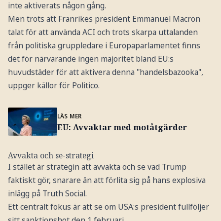
inte aktiverats någon gång.
Men trots att Franrikes president Emmanuel Macron
talat för att använda ACI och trots skarpa uttalanden
från politiska gruppledare i Europaparlamentet finns
det för närvarande ingen majoritet bland EU:s
huvudstäder för att aktivera denna "handelsbazooka",
uppger källor för Politico.
LÄS MER
EU: Avvaktar med motåtgärder
Avvakta och se-strategi
I stället är strategin att avvakta och se vad Trump
faktiskt gör, snarare än att förlita sig på hans explosiva
inlägg på Truth Social.
Ett centralt fokus är att se om USA:s president fullföljer
sitt sanktionshot den 1 februari.