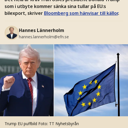
som i utbyte kommer sänka sina tullar på EU:s
bilexport, skriver
Bloomberg som hänvisar till källor
.
Hannes Lännerholm
hannes.lannerholm@efn.se
Trump EU puffbild
Foto: TT Nyhetsbyrån