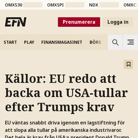
OMXS30
OMXSPI
NDX
OMXC
Prenumerera
Logga in
START
PLAY
FINANSMAGASINET
BÖRS
VETENSKAP
Källor: EU redo att
backa om USA-tullar
efter Trumps krav
EU väntas snabbt driva igenom en lagstiftning för
att slopa alla tullar på amerikanska industrivaror.
Det hela är krav från USA:s president Donald Trump