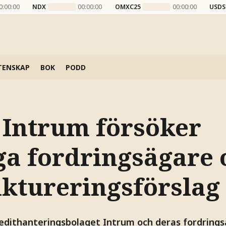
0:00:00
NDX
00:00:00
OMXC25
00:00:00
USDS
TENSKAP
BOK
PODD
: Intrum försöker
ga fordringsägare
ktureringsförslag
redithanteringsbolaget Intrum och deras fordrings