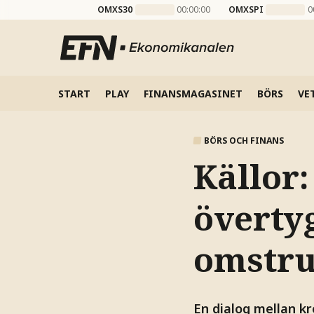
OMXS30
00:00:00
OMXSPI
0
START
PLAY
FINANSMAGASINET
BÖRS
VE
BÖRS OCH FINANS
Källor
överty
omstru
En dialog mellan k