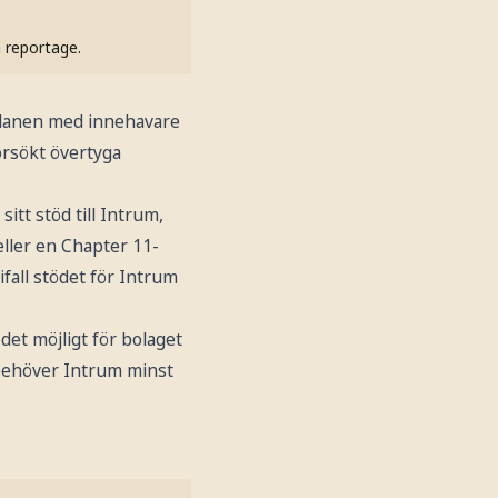
h reportage.
planen med innehavare
örsökt övertyga
itt stöd till Intrum,
eller en Chapter 11-
fall stödet för Intrum
det möjligt för bolaget
 behöver Intrum minst