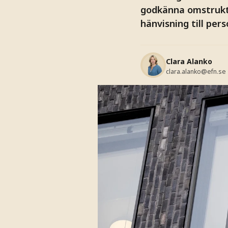
godkänna omstrukt
hänvisning till per
Clara Alanko
clara.alanko@efn.se