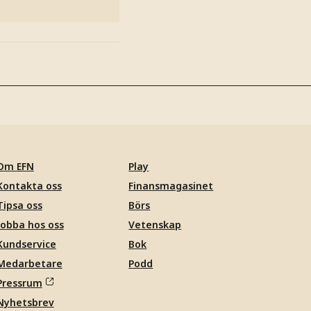
Om EFN
Play
Kontakta oss
Finansmagasinet
Tipsa oss
Börs
Jobba hos oss
Vetenskap
Kundservice
Bok
Medarbetare
Podd
Pressrum
Nyhetsbrev