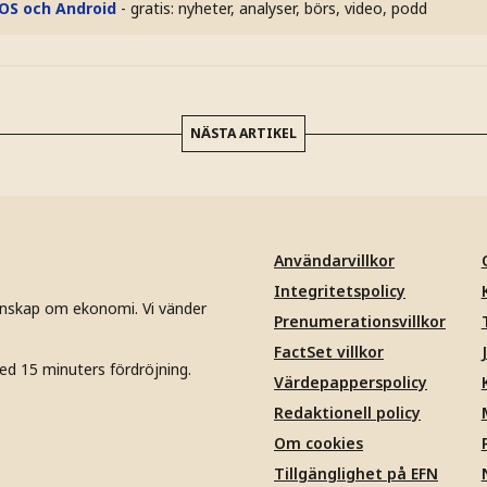
iOS och Android
- gratis: nyheter, analyser, börs, video, podd
NÄSTA ARTIKEL
Användarvillkor
Integritetspolicy
unskap om ekonomi. Vi vänder
Prenumerationsvillkor
FactSet villkor
ed 15 minuters fördröjning.
Värdepapperspolicy
Redaktionell policy
Om cookies
Tillgänglighet på EFN