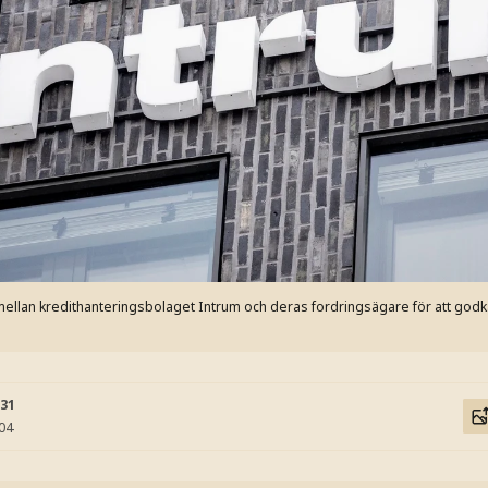
og mellan kredithanteringsbolaget Intrum och deras fordringsägare för att go
:31
:04