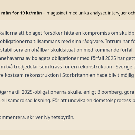
 mån för 19 kr/mån
– magasinet med unika analyser, intervjuer oc
källorna att bolaget försöker hitta en kompromiss om skuld
-obligationerna tillsammans med sina rådgivare. Intrum har f
 stabilisera en ohållbar skuldsituation med kommande förfall.
nehavarna av bolagets obligationer med förfall 2025 har gett s
om två tredjedelar som krävs för en rekonstruktion i Sverige 
e kostsam rekonstruktion i Storbritannien hade blivit möjlig i
ägarna till 2025-obligationerna skulle, enligt Bloomberg, göra 
tiell samordnad lösning. För att undvika en domstolsprocess
kommentera, skriver Nyhetsbyrån.