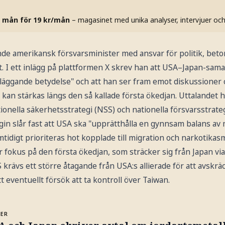
 mån för 19 kr/mån
– magasinet med unika analyser, intervjuer oc
nde amerikansk försvarsminister med ansvar för politik, beto
. I ett inlägg på plattformen X skrev han att USA–Japan-sama
äggande betydelse" och att han ser fram emot diskussioner
an stärkas längs den så kallade första ökedjan. Uttalandet hä
ionella säkerhetsstrategi (NSS) och nationella försvarsstrate
in slår fast att USA ska "upprätthålla en gynnsam balans av m
mtidigt prioriteras hot kopplade till migration och narkotikas
er fokus på den första ökedjan, som sträcker sig från Japan via 
 krävs ett större åtagande från USA:s allierade för att avskrä
t eventuellt försök att ta kontroll över Taiwan.
MER