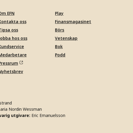
Om EFN
Play
Kontakta oss
Finansmagasinet
Tipsa oss
Börs
Jobba hos oss
Vetenskap
Kundservice
Bok
Medarbetare
Podd
Pressrum
Nyhetsbrev
strand
aria Nordin Wessman
arig utgivare:
Eric Emanuelsson