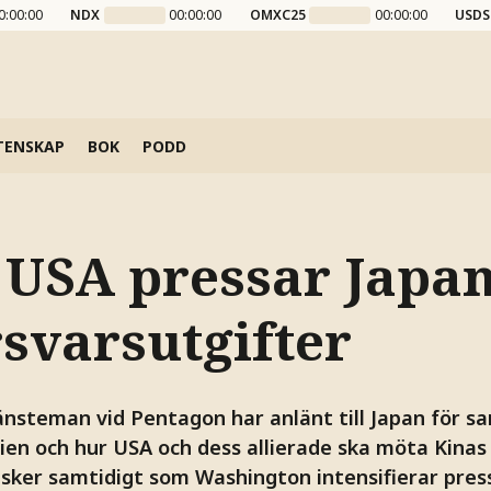
0:00:00
NDX
00:00:00
OMXC25
00:00:00
USDS
TENSKAP
BOK
PODD
 USA pressar Japan
rsvarsutgifter
änsteman vid Pentagon har anlänt till Japan för s
sien och hur USA och dess allierade ska möta Kinas
 sker samtidigt som Washington intensifierar pres