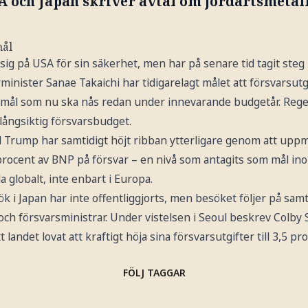
A och Japan skriver avtal om jordartsmetal
mål
t sig på USA för sin säkerhet, men har på senare tid tagit ste
minister Sanae Takaichi har tidigarelagt målet att försvarsutg
t mål som nu ska nås redan under innevarande budgetår. Rege
långsiktig försvarsbudget.
 Trump har samtidigt höjt ribban ytterligare genom att up
 procent av BNP på försvar – en nivå som antagits som mål in
 globalt, inte enbart i Europa.
ök i Japan har inte offentliggjorts, men besöket följer på samt
 och försvarsministrar. Under vistelsen i Seoul beskrev Colb
t landet lovat att kraftigt höja sina försvarsutgifter till 3,5 p
FÖLJ TAGGAR