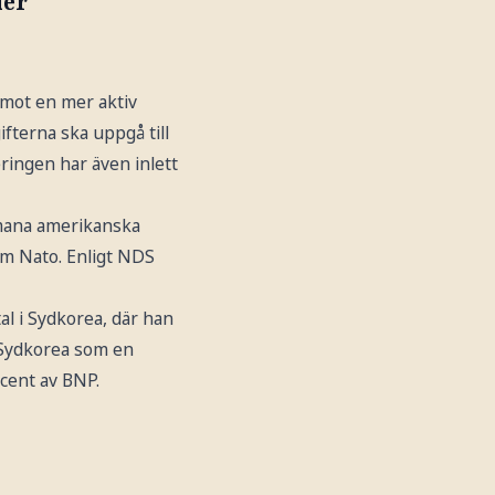
ler
g mot en mer aktiv
ifterna ska uppgå till
ringen har även inlett
pmana amerikanska
om Nato. Enligt NDS
al i Sydkorea, där han
y Sydkorea som en
rocent av BNP.