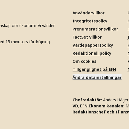
Användarvillkor
Integritetspolicy
unskap om ekonomi. Vi vänder
Prenumerationsvillkor
FactSet villkor
ed 15 minuters fördröjning.
Värdepapperspolicy
Redaktionell policy
Om cookies
Tillgänglighet på EFN
Ändra datainställningar
Chefredaktör:
Anders Häger
VD, EFN Ekonomikanalen:
M
Redaktionschef och tf ansv