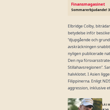
Finansmagasinet
Sommarerbjudande! 3
Elbridge Colby, biträda
betydelse inför besöket
"djupgående och grundl
avskräckningen snabbt k
nyligen publicerade nat
Den nya försvarsstrateg
Stillahavsregionen". Sa
halvklotet. I Asien ligg
Filippinerna. Enligt NDS
aggression, inklusive et
LÄS 