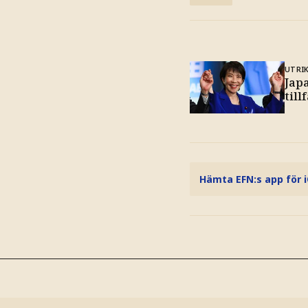
UTRI
Jap
till
Hämta EFN:s app för 