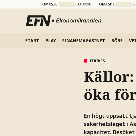
OMXS30
00:00:00
OMXSPI
0
START
PLAY
FINANSMAGASINET
BÖRS
VE
UTRIKES
Källor:
öka fö
En högt uppsatt tj
säkerhetsläget i A
kapacitet. Besöket