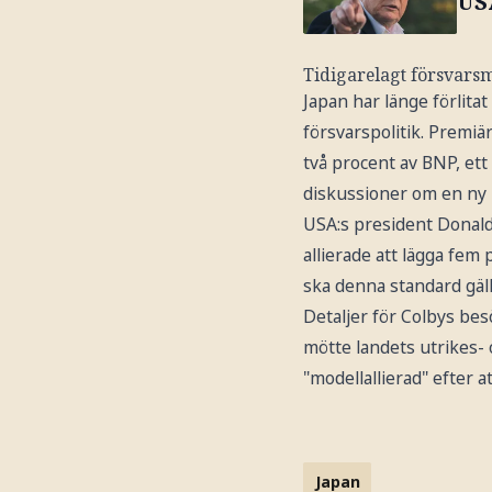
US
Tidigarelagt försvars
Japan har länge förlita
försvarspolitik. Premiär
två procent av BNP, et
diskussioner om en ny 
USA:s president Donald
allierade att lägga fem
ska denna standard gälla
Detaljer för Colbys bes
mötte landets utrikes-
"modellallierad" efter at
Japan