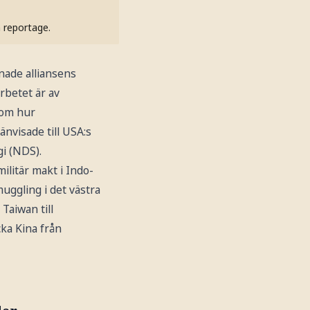
h reportage.
nade alliansens
rbetet är av
 om hur
nvisade till USA:s
gi (NDS).
ilitär makt i Indo-
muggling i det västra
Taiwan till
cka Kina från