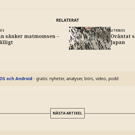
RELATERAT
KES
UTRIKES
an sänker matmomsen –
Oväntat s
fälligt
Japan
iOS och Android
- gratis: nyheter, analyser, börs, video, podd
NÄSTA ARTIKEL