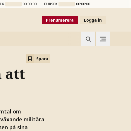
EK
00:00:00
EURSEK
00:00:00
Prenumerera
Logga in
Spara
 att
amtal om
 växande militära
sen på sina