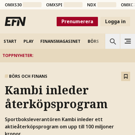
OMXS30
OMXSPI
NDX
OMXC
Prenumerera
Logga in
START
PLAY
FINANSMAGASINET
BÖRS
VETENSKAP
TOPPNYHETER
:
BÖRS OCH FINANS
Kambi inleder
återköpsprogram
Sportboksleverantören Kambi inleder ett
aktieåterköpsprogram om upp till 100 miljoner
kronor.