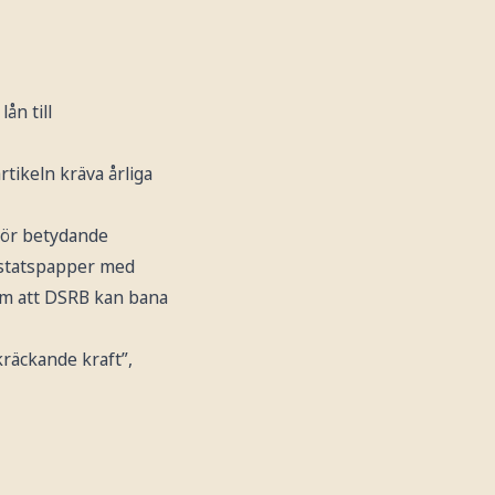
ån till
tikeln kräva årliga
tgör betydande
 statspapper med
om att DSRB kan bana
skräckande kraft”,