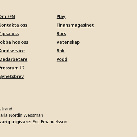
Om EFN
Play
Kontakta oss
Finansmagasinet
Tipsa oss
Börs
Jobba hos oss
Vetenskap
Kundservice
Bok
Medarbetare
Podd
Pressrum
Nyhetsbrev
strand
aria Nordin Wessman
arig utgivare:
Eric Emanuelsson