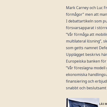
Mark Carney och Luc Fr
förmågor” men att man ä
I debattartikeln som p
försvarsapparat i stör
”Vår förmåga att mobilis
multilateral lösning”, s
som getts namnet Defen
Upplägget beskrivs hämt
Europeiska banken för
”Vår föreslagna modell
ekonomiska handlingsutr
finansiering och erbjud
snabbt och beslutsamt 
LÄS 