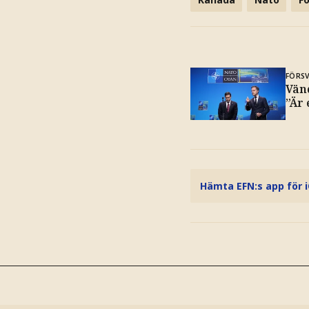
FÖRS
Vän
”Är 
Hämta EFN:s app för 