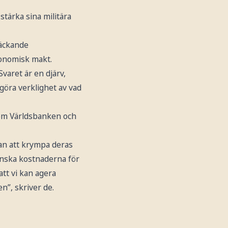
tärka sina militära
räckande
konomisk makt.
Svaret är en djärv,
 göra verklighet av vad
 som Världsbanken och
tan att krympa deras
inska kostnaderna för
tt vi kan agera
n”, skriver de.