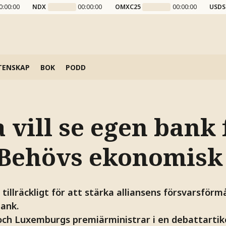
0:00:00
NDX
00:00:00
OMXC25
00:00:00
USDS
TENSKAP
BOK
PODD
vill se egen bank 
”Behövs ekonomisk
 tillräckligt för att stärka alliansens försvarsför
ank.
ch Luxemburgs premiärministrar i en debattartikel