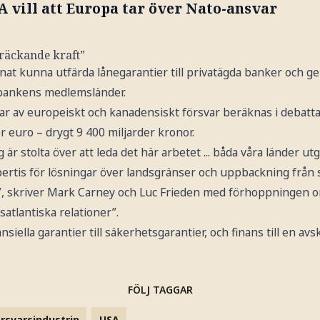
 vill att Europa tar över Nato-ansvar
kräckande kraft”
at kunna utfärda lånegarantier till privatägda banker och ge l
 bankens medlemsländer.
r av europeiskt och kanadensiskt försvar beräknas i debattar
r euro – drygt 9 400 miljarder kronor.
r stolta över att leda det här arbetet ... båda våra länder u
rtis för lösningar över landsgränser och uppbackning från
”, skriver Mark Carney och Luc Frieden med förhoppningen 
nsatlantiska relationer”.
nsiella garantier till säkerhetsgarantier, och finans till en av
FÖLJ TAGGAR
rsvarsindustrin
USA