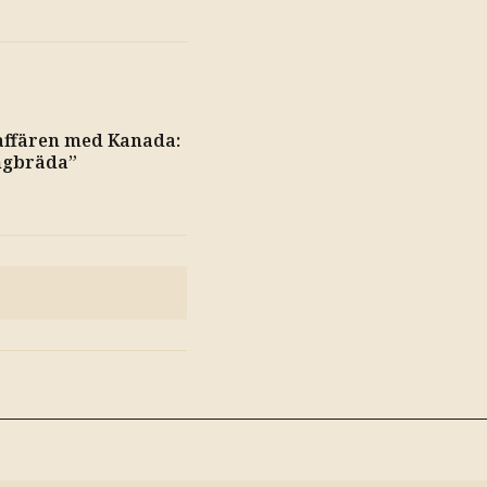
affären med Kanada:
ngbräda”