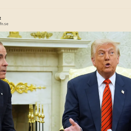
t
fn.se