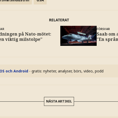
RELATERAT
VAR
FÖRSVAR
dningen på Nato-mötet:
Saab om 
en viktig milstolpe”
”En språ
iOS och Android
- gratis: nyheter, analyser, börs, video, podd
NÄSTA ARTIKEL