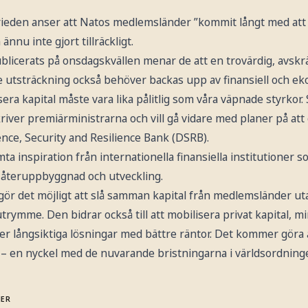
ieden anser att Natos medlemsländer ”kommit långt med att s
nnu inte gjort tillräckligt.
ublicerats på onsdagskvällen menar de att en trovärdig, avsk
re utsträckning också behöver backas upp av finansiell och e
era kapital måste vara lika pålitlig som våra väpnade styrkor. 
kriver premiärministrarna och vill gå vidare med planer på att
ce, Security and Resilience Bank (DSRB).
a inspiration från internationella finansiella institutioner
 återuppbyggnad och utveckling.
 gör det möjligt att slå samman kapital från medlemsländer u
ymme. Den bidrar också till att mobilisera privat kapital, m
er långsiktiga lösningar med bättre räntor. Det kommer göra a
– en nyckel med de nuvarande bristningarna i världsordninge
MER