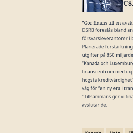
USA
”Gör finans till en avs
DSRB föreslås bland ann
försvarsleverantörer i
Planerade förstärkninga
utgifter på 850 miljarde
”Kanada och Luxemburg ä
finanscentrum med expe
högsta kreditvärdighet
väg för ”en ny era i tra
”Tillsammans gör vi fina
avslutar de.
Kanada
Nato
Fö