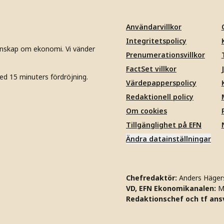
Användarvillkor
Integritetspolicy
unskap om ekonomi. Vi vänder
Prenumerationsvillkor
FactSet villkor
ed 15 minuters fördröjning.
Värdepapperspolicy
Redaktionell policy
Om cookies
Tillgänglighet på EFN
Ändra datainställningar
Chefredaktör:
Anders Häger
VD, EFN Ekonomikanalen:
M
Redaktionschef och tf ansv