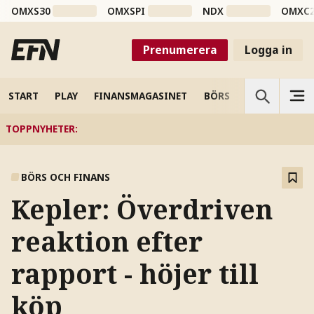
OMXS30
OMXSPI
NDX
OMXC
Prenumerera
Logga in
START
PLAY
FINANSMAGASINET
BÖRS
VETENSKAP
TOPPNYHETER
:
BÖRS OCH FINANS
Kepler: Överdriven
reaktion efter
rapport - höjer till
köp