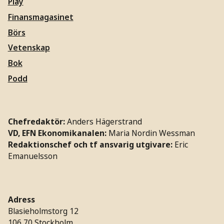
Play
Finansmagasinet
Börs
Vetenskap
Bok
Podd
Chefredaktör:
Anders Hägerstrand
VD, EFN Ekonomikanalen:
Maria Nordin Wessman
Redaktionschef och tf ansvarig utgivare:
Eric
Emanuelsson
Adress
Blasieholmstorg 12
106 70 Stockholm