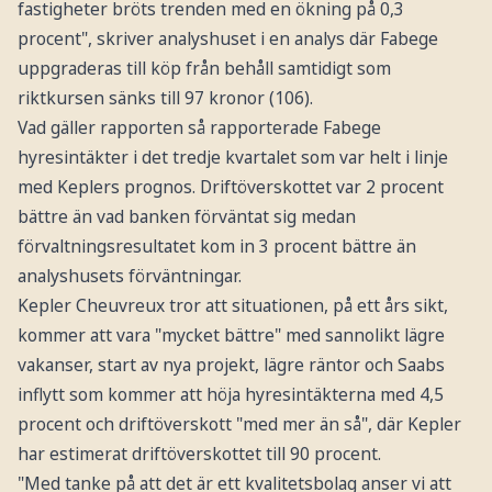
fastigheter bröts trenden med en ökning på 0,3
procent", skriver analyshuset i en analys där Fabege
uppgraderas till köp från behåll samtidigt som
riktkursen sänks till 97 kronor (106).
Vad gäller rapporten så rapporterade Fabege
hyresintäkter i det tredje kvartalet som var helt i linje
med Keplers prognos. Driftöverskottet var 2 procent
bättre än vad banken förväntat sig medan
förvaltningsresultatet kom in 3 procent bättre än
analyshusets förväntningar.
Kepler Cheuvreux tror att situationen, på ett års sikt,
kommer att vara "mycket bättre" med sannolikt lägre
vakanser, start av nya projekt, lägre räntor och Saabs
inflytt som kommer att höja hyresintäkterna med 4,5
procent och driftöverskott "med mer än så", där Kepler
har estimerat driftöverskottet till 90 procent.
"Med tanke på att det är ett kvalitetsbolag anser vi att