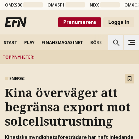
OMXS30
OMXSPI
NDX
OMXC
Prenumerera
Logga in
START
PLAY
FINANSMAGASINET
BÖRS
VETENSKAP
TOPPNYHETER
:
ENERGI
Kina överväger att
begränsa export mot
solcellsutrustning
Kinesiska myndighetsföreträdare har haft inledande