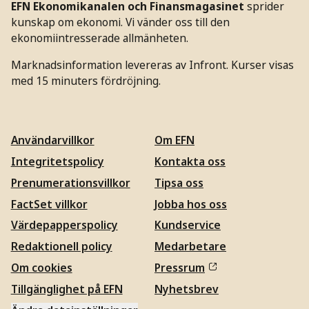
EFN Ekonomikanalen och Finansmagasinet
sprider
kunskap om ekonomi. Vi vänder oss till den
ekonomiintresserade allmänheten.
Marknadsinformation levereras av Infront. Kurser visas
med 15 minuters fördröjning.
Användarvillkor
Om EFN
Integritetspolicy
Kontakta oss
Prenumerationsvillkor
Tipsa oss
FactSet villkor
Jobba hos oss
Värdepapperspolicy
Kundservice
Redaktionell policy
Medarbetare
Om cookies
Pressrum
Tillgänglighet på EFN
Nyhetsbrev