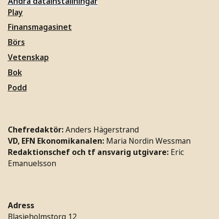
Ändra datainställningar
Play
Finansmagasinet
Börs
Vetenskap
Bok
Podd
Chefredaktör:
Anders Hägerstrand
VD, EFN Ekonomikanalen:
Maria Nordin Wessman
Redaktionschef och tf ansvarig utgivare:
Eric
Emanuelsson
Adress
Blasieholmstorg 12