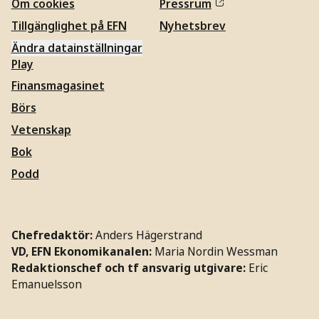
Om cookies
Pressrum
Tillgänglighet på EFN
Nyhetsbrev
Ändra datainställningar
Play
Finansmagasinet
Börs
Vetenskap
Bok
Podd
Chefredaktör:
Anders Hägerstrand
VD, EFN Ekonomikanalen:
Maria Nordin Wessman
Redaktionschef och tf ansvarig utgivare:
Eric
Emanuelsson