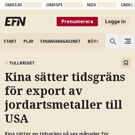
OMXS30
OMXSPI
NDX
OMXC
Prenumerera
Logga in
START
PLAY
FINANSMAGASINET
BÖRS
VETENSKAP
TULLKRIGET
Kina sätter tidsgräns
för export av
jordartsmetaller till
USA
Kina sätter en tidsgräns på sex månader för