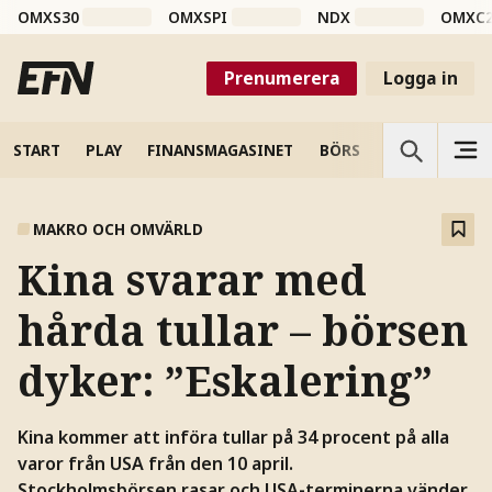
OMXS30
OMXSPI
NDX
OMXC
Prenumerera
Logga in
START
PLAY
FINANSMAGASINET
BÖRS
VETENSKAP
MAKRO OCH OMVÄRLD
Kina svarar med
hårda tullar – börsen
dyker: ”Eskalering”
Kina kommer att införa tullar på 34 procent på alla
varor från USA från den 10 april.
Stockholmsbörsen rasar och USA-terminerna vänder