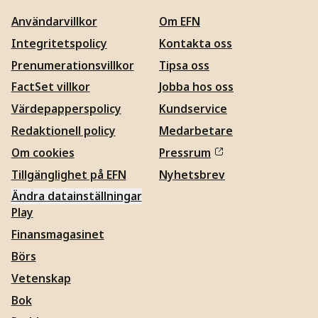
Användarvillkor
Om EFN
Integritetspolicy
Kontakta oss
Prenumerationsvillkor
Tipsa oss
FactSet villkor
Jobba hos oss
Värdepapperspolicy
Kundservice
Redaktionell policy
Medarbetare
Om cookies
Pressrum
Tillgänglighet på EFN
Nyhetsbrev
Ändra datainställningar
Play
Finansmagasinet
Börs
Vetenskap
Bok