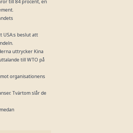
or till 84 procent, en
tement.
andets
 USA:s beslut att
andeln.
derna uttrycker Kina
uttalande till WTO på
 mot organisationens
anser. Tvärtom slår de
, medan