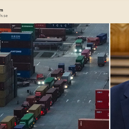
öm
fn.se