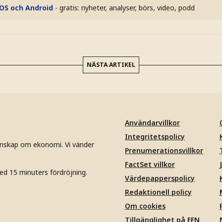
iOS och Android
- gratis: nyheter, analyser, börs, video, podd
NÄSTA ARTIKEL
Användarvillkor
Integritetspolicy
unskap om ekonomi. Vi vänder
Prenumerationsvillkor
FactSet villkor
ed 15 minuters fördröjning.
Värdepapperspolicy
Redaktionell policy
Om cookies
Tillgänglighet på EFN