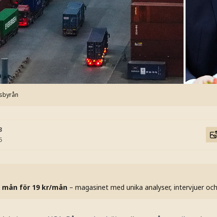
sbyrån
3
5
 mån för 19 kr/mån
– magasinet med unika analyser, intervjuer oc