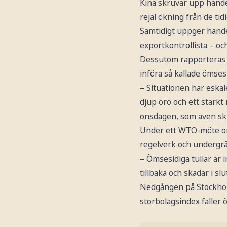
Kina skruvar upp handel
rejäl ökning från de ti
Samtidigt uppger hande
exportkontrollista – och
Dessutom rapporteras d
införa så kallade ömsesi
– Situationen har eskal
djup oro och ett starkt
onsdagen, som även ski
Under ett WTO-möte om 
regelverk och undergrä
– Ömsesidiga tullar är 
tillbaka och skadar i sl
Nedgången på Stockhol
storbolagsindex faller 