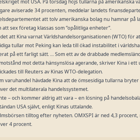
skriget mot USA. På torsdag höjs tullarna på amerikanska var
digare aviserade 34 procenten, meddelar landets finansdepar
lsdepartementet att tolv amerikanska bolag nu hamnar på l
 att sex företag klassas som ”opålitliga enheter”.
et att Kina varnat Världshandelsorganisationen (WTO) för att
diga tullar mot Peking kan leda till ökad instabilitet i världsh
erat på ett farligt sätt. … Som ett av de drabbade medlemslän
 motstånd mot detta hänsynslösa agerande, skriver Kina i ett 
ckades till Reuters av Kinas WTO-delegation.
varuhandel hävdade Kina att de ömsesidiga tullarna bryter
ver det multilaterala handelssystemet.
inte – och kommer aldrig att vara – en lösning på handelsobal
utändan USA självt, enligt Kinas uttalande.
msbörsen tilltog efter nyheten. OMXSPI är ned 4,3 procent
över 4 procent.