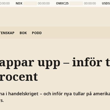
0:00:00
NDX
00:00:00
OMXC25
00:00:00
USDS
TENSKAP
BOK
PODD
appar upp – inför 
procent
na i handelskriget – och inför nya tullar på amerik
s.