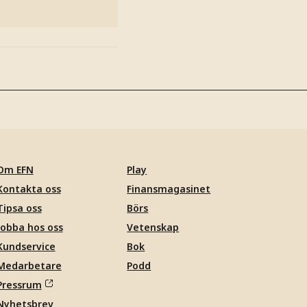
Om EFN
Play
Kontakta oss
Finansmagasinet
Tipsa oss
Börs
Jobba hos oss
Vetenskap
Kundservice
Bok
Medarbetare
Podd
Pressrum
Nyhetsbrev