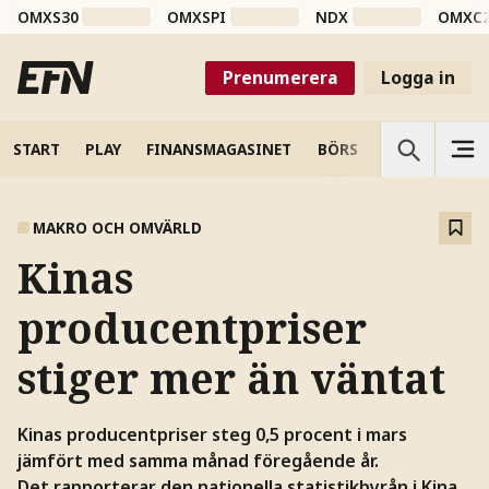
OMXS30
OMXSPI
NDX
OMXC
Prenumerera
Logga in
START
PLAY
FINANSMAGASINET
BÖRS
VETENSKAP
MAKRO OCH OMVÄRLD
Kinas
producentpriser
stiger mer än väntat
Kinas producentpriser steg 0,5 procent i mars
jämfört med samma månad föregående år.
Det rapporterar den nationella statistikbyrån i Kina.